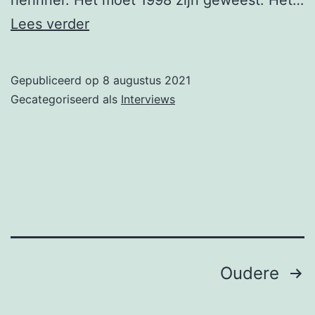
1998-
Lees verder
07-
11
Gepubliceerd op
8 augustus 2021
Hoop
Gecategoriseerd als
Interviews
in
een
donkere
wereld
Berichten
Oudere
paginering