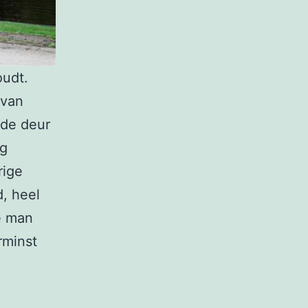
oudt.
 van
 de deur
ag
rige
d, heel
e man
rminst