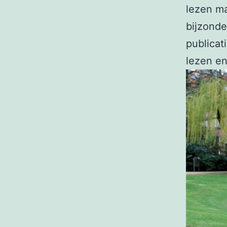
lezen m
bijzonde
publicat
lezen en