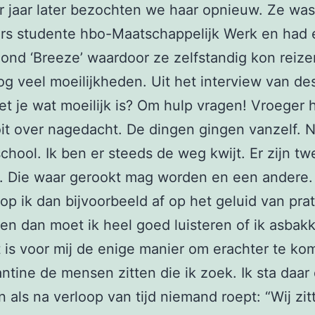
er jaar later bezochten we haar opnieuw. Ze wa
ars studente hbo-Maatschappelijk Werk en had
ond ‘Breeze’ waardoor ze zelfstandig kon reize
g veel moeilijkheden. Uit het interview van des
t je wat moeilijk is? Om hulp vragen! Vroeger 
it over nagedacht. De dingen gingen vanzelf.
chool. Ik ben er steeds de weg kwijt. Er zijn tw
. Die waar gerookt mag worden en een andere.
op ik dan bijvoorbeeld af op het geluid van pra
n dan moet ik heel goed luisteren of ik asbak
 is voor mij de enige manier om erachter te ko
ntine de mensen zitten die ik zoek. Ik sta daar
n als na verloop van tijd niemand roept: “Wij zit