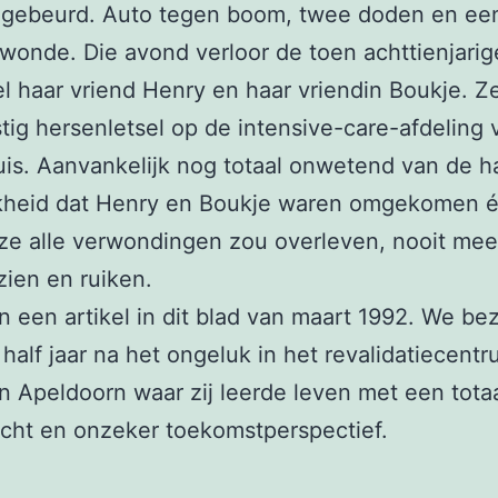
 gebeurd. Auto tegen boom, twee doden en ee
onde. Die avond verloor de toen achttienjari
el haar vriend Henry en haar vriendin Boukje. Ze
tig hersenletsel op de intensive-care-afdeling 
is. Aanvankelijk nog totaal onwetend van de h
jkheid dat Henry en Boukje waren omgekomen é
s ze alle verwondingen zou overleven, nooit mee
ien en ruiken.
 een artikel in dit blad van maart 1992. We be
half jaar na het ongeluk in het revalidatiecent
in Apeldoorn waar zij leerde leven met een tota
cht en onzeker toekomstperspectief.