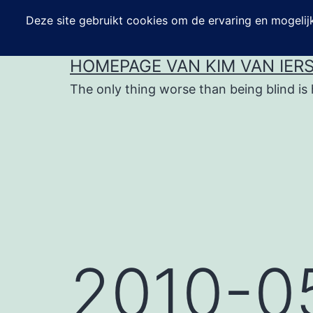
Ga
naar
de
HOMEPAGE VAN KIM VAN IER
inhoud
The only thing worse than being blind is 
2010-0