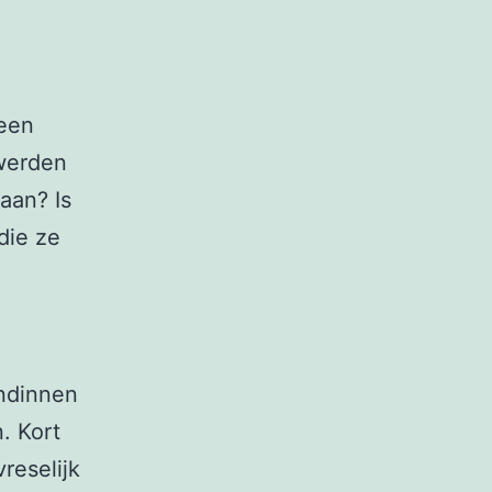
 een
erden
aan? Is
die ze
endinnen
. Kort
reselijk