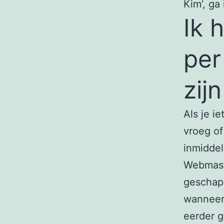
Kim’, ga
Ik 
per
zijn
Als je i
vroeg of
inmiddel
Webmast
geschape
wanneer
eerder g