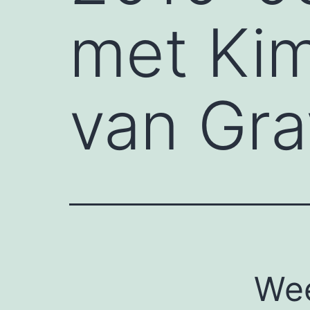
met Kim
van Gr
Wee