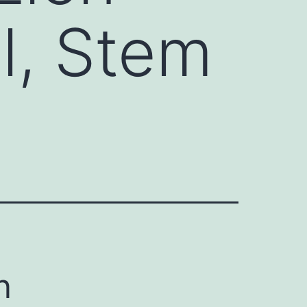
l, Stem
n