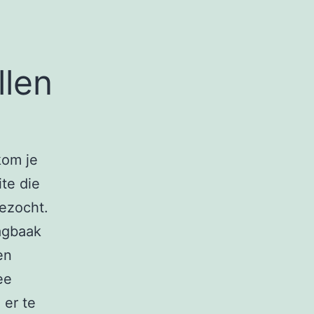
m
llen
kom je
ite die
bezocht.
agbaak
en
ee
 er te