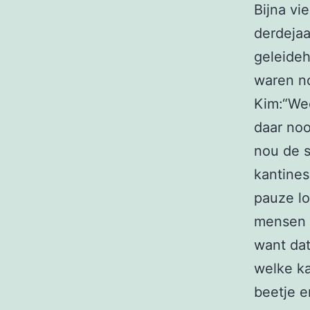
Bijna vi
derdeja
geleideh
waren no
Kim:“Wee
daar noo
nou de s
kantines
pauze lo
mensen e
want dat
welke ka
beetje e