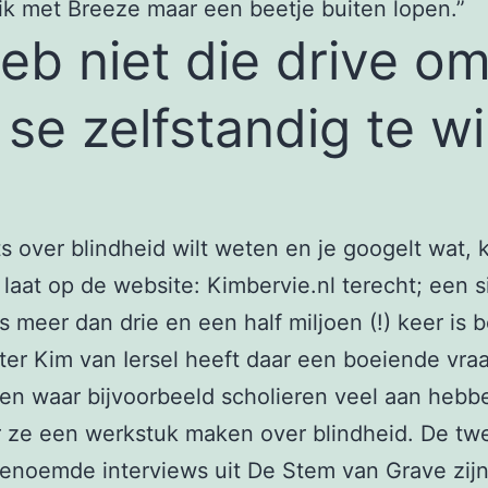
 ik met Breeze maar een beetje buiten lopen.”
heb niet die drive o
 se zelfstandig te wi
ets over blindheid wilt weten en je googelt wat, 
 laat op de website: Kimbervie.nl terecht; een s
s meer dan drie en een half miljoen (!) keer is 
er Kim van Iersel heeft daar een boeiende vra
n waar bijvoorbeeld scholieren veel aan hebb
 ze een werkstuk maken over blindheid. De tw
enoemde interviews uit De Stem van Grave zijn