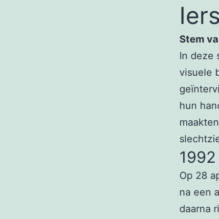
Ier
Stem va
In deze 
visuele 
geïnterv
hun hand
maakten?
slechtzi
1992
Op 28 ap
na een a
daarna r