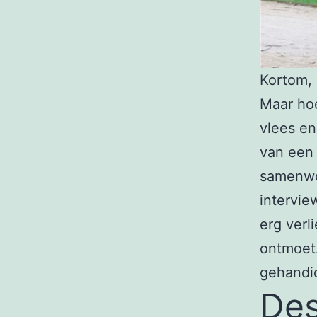
Kortom, 
Maar hoe
vlees en
van een 
samenwoo
intervie
erg verl
ontmoet.
gehandic
Des