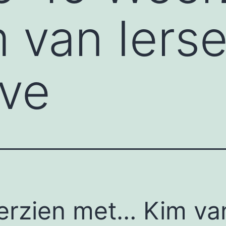
 van Ierse
ave
rzien met… Kim va