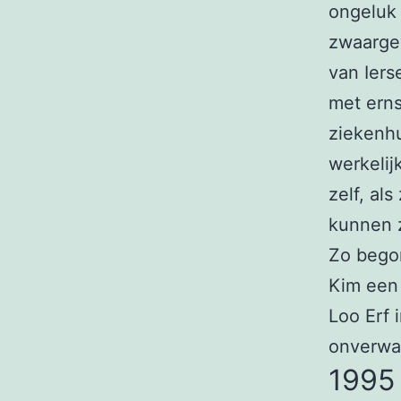
ongeluk
zwaargew
van Iers
met erns
ziekenhu
werkeli
zelf, al
kunnen z
Zo begon
Kim een 
Loo Erf 
onverwa
1995