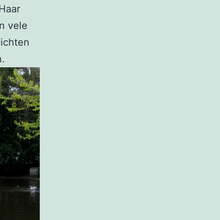
 Haar
in vele
dichten
n.