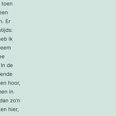
s toen
 een
n. Er
tijds:
heb ik
 Neem
ee
 In de
tende
ken hoor,
men in
 dan zo’n
ten hier,