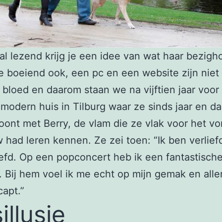
al lezend krijg je een idee van wat haar bezigh
 boeiend ook, een pc en een website zijn niet
 bloed en daarom staan we na vijftien jaar voor
modern huis in Tilburg waar ze sinds jaar en d
nt met Berry, de vlam die ze vlak voor het vo
w had leren kennen. Ze zei toen: “Ik ben verlief
iefd. Op een popconcert heb ik een fantastisch
 Bij hem voel ik me echt op mijn gemak en alle
apt.”
illusie