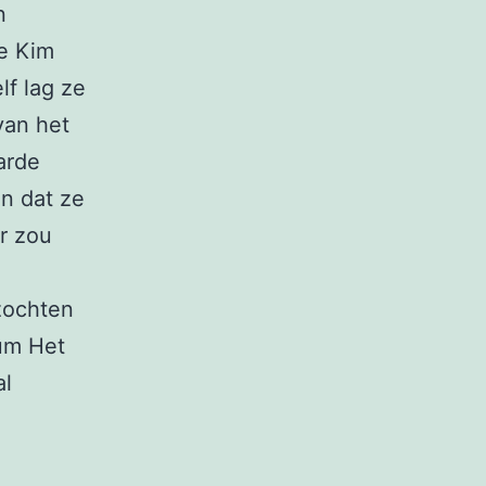
n
ge Kim
lf lag ze
van het
arde
n dat ze
r zou
zochten
rum Het
al