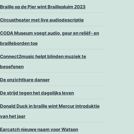
Braille op de Pier wint Braillepluim 2023
Circustheater met live audiodescriptie
CODA Museum voegt audio, geur en reliëf- en
brailleborden toe
Connect2music helpt blinden muziek te
beoefenen
De onzichtbare danser
De strijd tegen het dagelijks leven
Donald Duck in braille wint Mercur introduktie
van het jaar
Earcatch nieuwe naam voor Watson