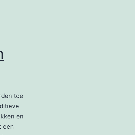
n
rden toe
ditieve
ekken en
t een