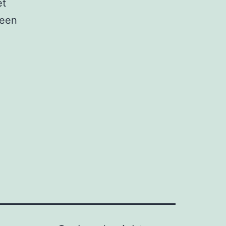
et
 een