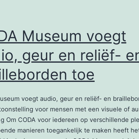
DA Museum voegt
io, geur en reliëf- e
illeborden toe
eum voegt audio, geur en reliëf- en braillebo
oonstelling voor mensen met een visuele of au
ng Om CODA voor iedereen op verschillende pl
pende manieren toegankelijk te maken heeft he