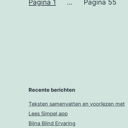
Berichten
Pagina 1
…
Pagina 55
paginering
Recente berichten
Teksten samenvatten en voorlezen met
Lees Simpel app
Bijna Blind Ervaring