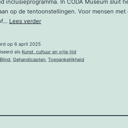
id inclusieprogramma. In CODA Museum sluit h
aan op de tentoonstellingen. Voor mensen met
CODA
 of…
Lees verder
Museum
voegt
erd op
6 april 2025
audio,
iseerd als
Kunst, cultuur en vrije tijd
geur
Blind
,
Gehandicapten
,
Toegankelijkheid
en
reliëf-
en
brailleborden
toe