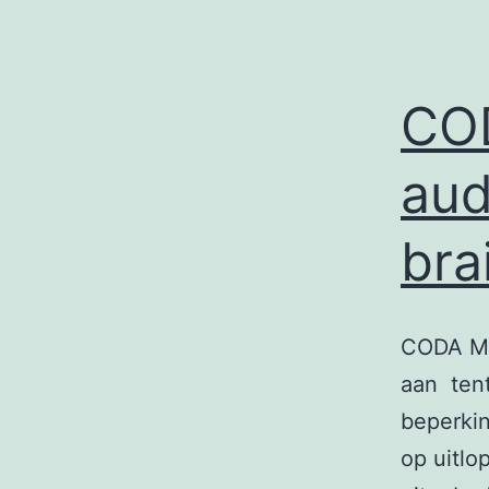
CO
aud
bra
CODA Mus
aan tent
beperki
op uitlo