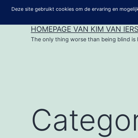
Ga
naar
de
HOMEPAGE VAN KIM VAN IER
inhoud
The only thing worse than being blind is 
Categor