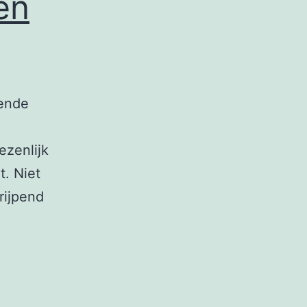
en
iende
ezenlijk
t. Niet
rijpend