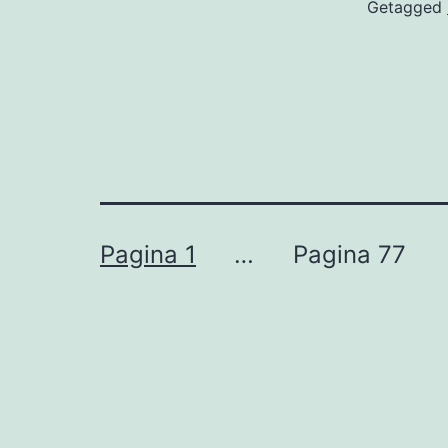
Getagged
Berichten
Pagina 1
…
Pagina 77
paginering