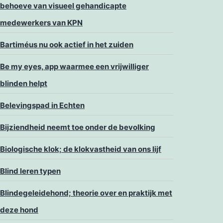
behoeve van visueel gehandicapte
medewerkers van KPN
Bartiméus nu ook actief in het zuiden
Be my eyes, app waarmee een vrijwilliger
blinden helpt
Belevingspad in Echten
Bijziendheid neemt toe onder de bevolking
Biologische klok; de klokvastheid van ons lijf
Blind leren typen
Blindegeleidehond; theorie over en praktijk met
deze hond