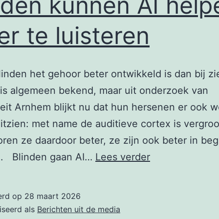
nden kunnen AI help
er te luisteren
blinden het gehoor beter ontwikkeld is dan bij z
is algemeen bekend, maar uit onderzoek van
teit Arnhem blijkt nu dat hun hersenen er ook w
itzien: met name de auditieve cortex is vergroo
oren ze daardoor beter, ze zijn ook beter in beg
Blinden
en. Blinden gaan AI…
Lees verder
kunnen
AI
erd op
28 maart 2026
helpen
iseerd als
Berichten uit de media