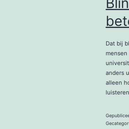
Bli
bet
Dat bij 
mensen 
universi
anders u
alleen h
luister
Gepublice
Gecategor