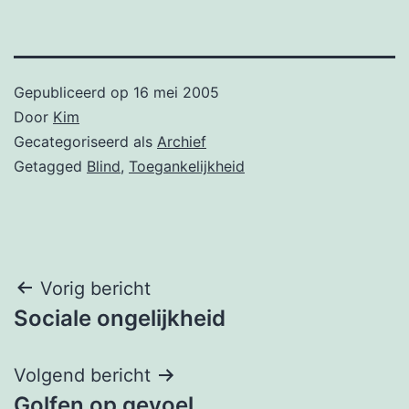
Gepubliceerd op
16 mei 2005
Door
Kim
Gecategoriseerd als
Archief
Getagged
Blind
,
Toegankelijkheid
Bericht
Vorig bericht
Sociale ongelijkheid
navigatie
Volgend bericht
Golfen op gevoel