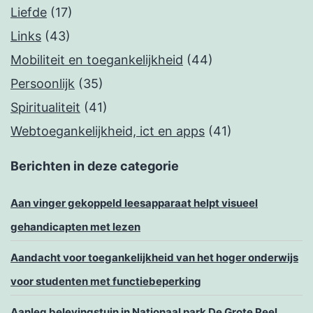
Liefde
(17)
Links
(43)
Mobiliteit en toegankelijkheid
(44)
Persoonlijk
(35)
Spiritualiteit
(41)
Webtoegankelijkheid, ict en apps
(41)
Berichten in deze categorie
Aan vinger gekoppeld leesapparaat helpt visueel
gehandicapten met lezen
Aandacht voor toegankelijkheid van het hoger onderwijs
voor studenten met functiebeperking
Aanleg belevingstuin in Nationaal park De Grote Peel