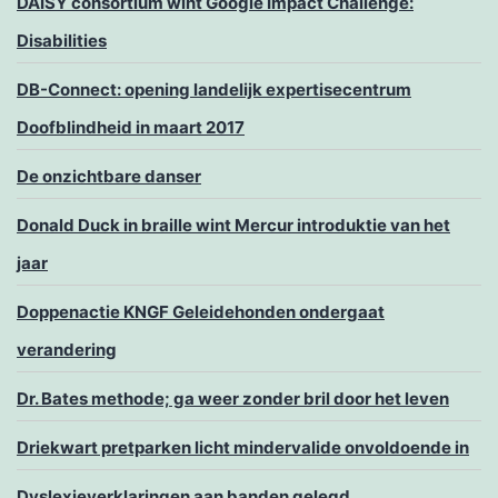
DAISY consortium wint Google Impact Challenge:
Disabilities
DB-Connect: opening landelijk expertisecentrum
Doofblindheid in maart 2017
De onzichtbare danser
Donald Duck in braille wint Mercur introduktie van het
jaar
Doppenactie KNGF Geleidehonden ondergaat
verandering
Dr. Bates methode; ga weer zonder bril door het leven
Driekwart pretparken licht mindervalide onvoldoende in
Dyslexieverklaringen aan banden gelegd