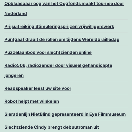
Opblaasbaar oog van het Oogfonds maakt tournee door
Nederland
Prijsuitreiking Stimuleringsprijzen vrijwilligerswerk
Puntgaaf draait de rollen om tijdens Wereldbrailledag
Puzzelaanbod voor slechtzienden online
Radio509, radiozender door visueel gehandicapte
jongeren
Readspeaker leest uw site voor
Robot helpt met winkelen
Sieradenlijn NietBlind gepresenteerd in Eye Filmmuseum
Slechtziende Cindy brengt debuutroman uit