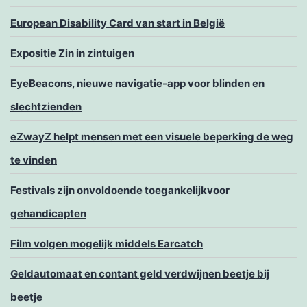
European Disability Card van start in België
Expositie Zin in zintuigen
EyeBeacons, nieuwe navigatie-app voor blinden en
slechtzienden
eZwayZ helpt mensen met een visuele beperking de weg
te vinden
Festivals zijn onvoldoende toegankelijkvoor
gehandicapten
Film volgen mogelijk middels Earcatch
Geldautomaat en contant geld verdwijnen beetje bij
beetje