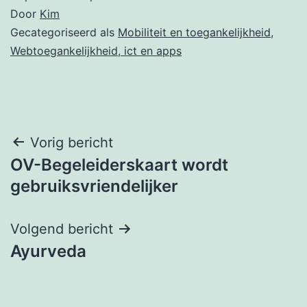
Door
Kim
Gecategoriseerd als
Mobiliteit en toegankelijkheid
,
Webtoegankelijkheid, ict en apps
Bericht
Vorig bericht
OV-Begeleiderskaart wordt
navigatie
gebruiksvriendelijker
Volgend bericht
Ayurveda