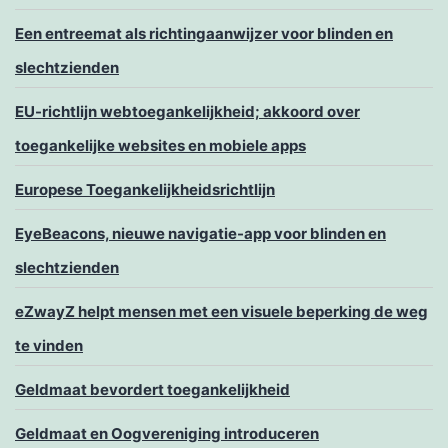
Een entreemat als richtingaanwijzer voor blinden en
slechtzienden
EU-richtlijn webtoegankelijkheid; akkoord over
toegankelijke websites en mobiele apps
Europese Toegankelijkheidsrichtlijn
EyeBeacons, nieuwe navigatie-app voor blinden en
slechtzienden
eZwayZ helpt mensen met een visuele beperking de weg
te vinden
Geldmaat bevordert toegankelijkheid
Geldmaat en Oogvereniging introduceren