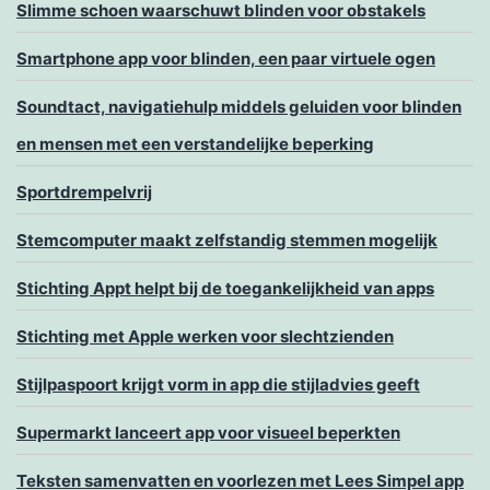
Slimme schoen waarschuwt blinden voor obstakels
Smartphone app voor blinden, een paar virtuele ogen
Soundtact, navigatiehulp middels geluiden voor blinden
en mensen met een verstandelijke beperking
Sportdrempelvrij
Stemcomputer maakt zelfstandig stemmen mogelijk
Stichting Appt helpt bij de toegankelijkheid van apps
Stichting met Apple werken voor slechtzienden
Stijlpaspoort krijgt vorm in app die stijladvies geeft
Supermarkt lanceert app voor visueel beperkten
Teksten samenvatten en voorlezen met Lees Simpel app