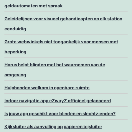
geldautomaten met spraak
Geleidelijnen voor visueel gehandicapten op elk station
eenduidig
Grote webwinkels niet toegankelijk voor mensen met
beperking
Horus helpt blinden met het waarnemen van de
omgeving
Hulphonden welkom in openbare ruimte
Indoor navigatie app eZwayZ officieel gelanceerd
Is jouw app geschikt voor blinden en slechtzienden?
Kijksluiter als aanvulling op papieren bijsluiter