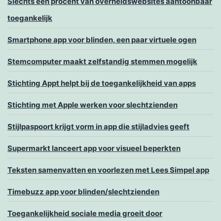
Slechts één procent van overheidswebsites aantoonbaar
toegankelijk
Smartphone app voor blinden, een paar virtuele ogen
Stemcomputer maakt zelfstandig stemmen mogelijk
Stichting Appt helpt bij de toegankelijkheid van apps
Stichting met Apple werken voor slechtzienden
Stijlpaspoort krijgt vorm in app die stijladvies geeft
Supermarkt lanceert app voor visueel beperkten
Teksten samenvatten en voorlezen met Lees Simpel app
Timebuzz app voor blinden/slechtzienden
Toegankelijkheid sociale media groeit door