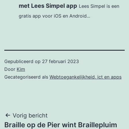
met Lees Simpel app
Lees Simpel is een
gratis app voor iOS en Android...
Gepubliceerd op
27 februari 2023
Door
Kim
Gecategoriseerd als
Webtoegankelijkheid, ict en apps
Bericht
Vorig bericht
Braille op de Pier wint Braillepluim