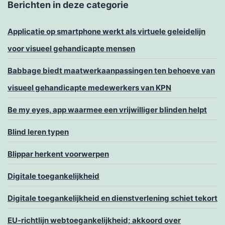
Berichten in deze categorie
Applicatie op smartphone werkt als virtuele geleidelijn
voor visueel gehandicapte mensen
Babbage biedt maatwerkaanpassingen ten behoeve van
visueel gehandicapte medewerkers van KPN
Be my eyes, app waarmee een vrijwilliger blinden helpt
Blind leren typen
Blippar herkent voorwerpen
Digitale toegankelijkheid
Digitale toegankelijkheid en dienstverlening schiet tekort
EU-richtlijn webtoegankelijkheid; akkoord over