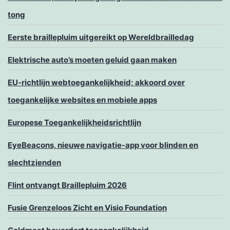
tong
Eerste braillepluim uitgereikt op Wereldbrailledag
Elektrische auto’s moeten geluid gaan maken
EU-richtlijn webtoegankelijkheid; akkoord over
toegankelijke websites en mobiele apps
Europese Toegankelijkheidsrichtlijn
EyeBeacons, nieuwe navigatie-app voor blinden en
slechtzienden
Flint ontvangt Braillepluim 2026
Fusie Grenzeloos Zicht en Visio Foundation