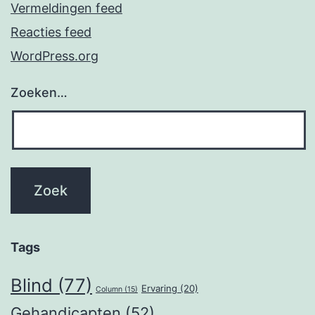
Vermeldingen feed
Reacties feed
WordPress.org
Zoeken…
Tags
Blind
(77)
Ervaring
(20)
Column
(15)
Gehandicapten
(52)