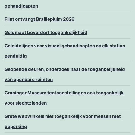
gehandicapten
Flint ontvangt Braillepluim 2026
Geldmaat bevordert toegankelijkheid
Geleidelijnen voor visueel gehandicapten op elk station
eenduidig
Geopende deuren, onderzoek naar de toegankelijkheid
van openbare ruimten
Groninger Museum tentoonstellingen ook toegankelijk
voor slechtzienden
Grote webwinkels niet toegankelijk voor mensen met
beperking