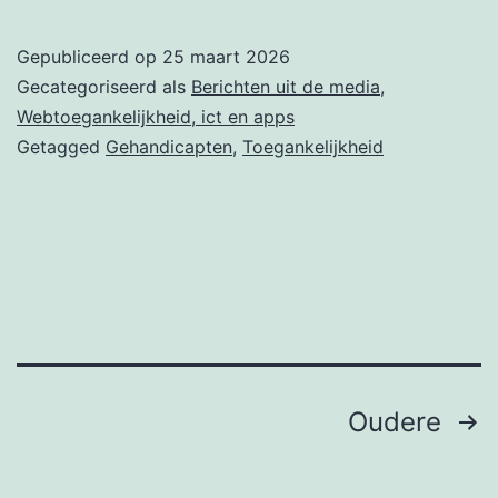
webwinkel
niet
Gepubliceerd op
25 maart 2026
toegankelij
Gecategoriseerd als
Berichten uit de media
,
voor
Webtoegankelijkheid, ict en apps
Getagged
Gehandicapten
,
Toegankelijkheid
mensen
met
beperking
Berichten
Oudere
paginering