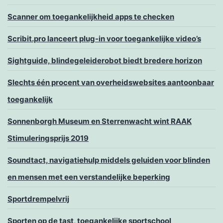
Scanner om toegankelijkheid apps te checken
Scribit.pro lanceert plug-in voor toegankelijke video’s
Sightguide, blindegeleiderobot biedt bredere horizon
Slechts één procent van overheidswebsites aantoonbaar
toegankelijk
Sonnenborgh Museum en Sterrenwacht wint RAAK
Stimuleringsprijs 2019
Soundtact, navigatiehulp middels geluiden voor blinden
en mensen met een verstandelijke beperking
Sportdrempelvrij
Sporten op de tast, toegankelijke sportschool