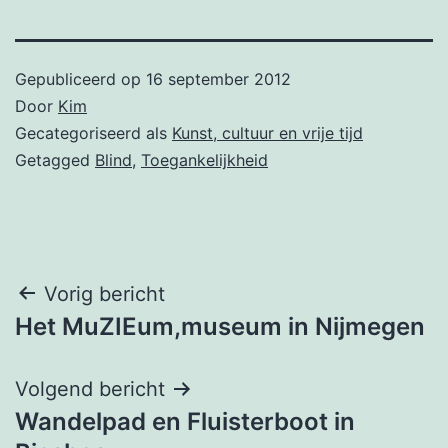
Gepubliceerd op
16 september 2012
Door
Kim
Gecategoriseerd als
Kunst, cultuur en vrije tijd
Getagged
Blind
,
Toegankelijkheid
Bericht
Vorig bericht
Het MuZIEum,museum in Nijmegen
navigatie
Volgend bericht
Wandelpad en Fluisterboot in