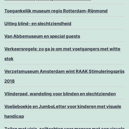
Toegankelijk museum regio Rotterdam-Rijnmond
Uitleg blind- en slechtziendheid
Van Abbemuseum en special guests
Verkeersregels: zo ga je om met voetgangers met witte
stok
Verzetsmuseum Amsterdam wint RAAK Stimuleringsprijs
2018
Vlinderpad, wandeling voor blinden en slechtzienden
Voeljeboekje en JumboLetter voor kinderen met visuele
handicap
Zeilen met visie, zeiltochten voor mensen met een visuele