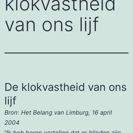
klokvastheid
van ons lijf
De klokvastheid van ons
lijf
Bron: Het Belang van Limburg, 16 april
2004
"Ik heb horen vertellen dat er
blinden
zijn