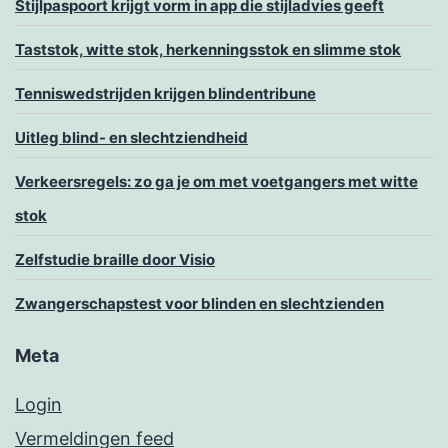
Stijlpaspoort krijgt vorm in app die stijladvies geeft
Taststok, witte stok, herkenningsstok en slimme stok
Tenniswedstrijden krijgen blindentribune
Uitleg blind- en slechtziendheid
Verkeersregels: zo ga je om met voetgangers met witte
stok
Zelfstudie braille door Visio
Zwangerschapstest voor blinden en slechtzienden
Meta
Login
Vermeldingen feed