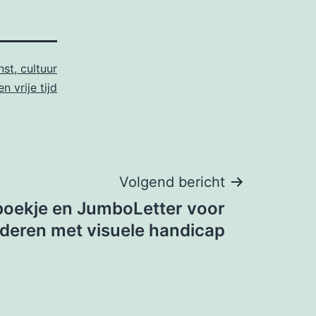
nst, cultuur
en vrije tijd
Volgend bericht
boekje en JumboLetter voor
nderen met visuele handicap