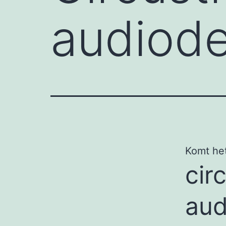
audiode
Komt het
cir
aud