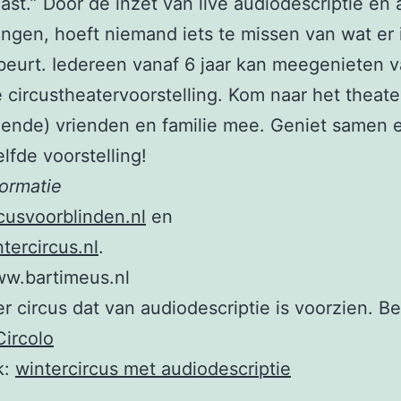
ast.” Door de inzet van live audiodescriptie en
ngen, hoeft niemand iets te missen van wat er 
beurt. Iedereen vanaf 6 jaar kan meegenieten 
circustheatervoorstelling. Kom naar het theate
ende) vrienden en familie mee. Geniet samen 
lfde voorstelling!
ormatie
cusvoorblinden.nl
en
ercircus.nl
.
ww.bartimeus.nl
er circus dat van audiodescriptie is voorzien. B
Circolo
k:
wintercircus met audiodescriptie