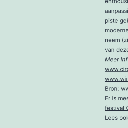
enthousi
aanpassi
piste ge
moderne 
neem (zi
van deze
Meer inf
www.cir
www.wint
Bron: w
Er is me
festival 
Lees oo