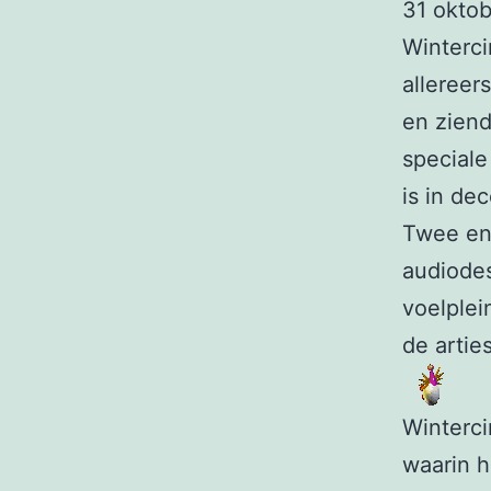
31 okto
Winterci
allereer
en ziend
speciale
is in de
Twee ent
audiodes
voelplei
de artie
Winterci
waarin h