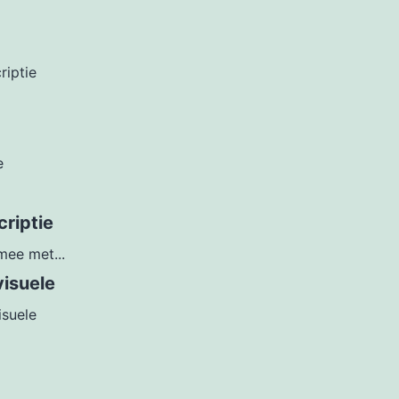
riptie
e
riptie
mee met...
visuele
isuele