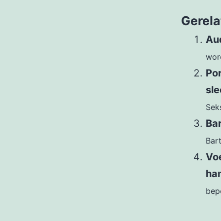
Gerela
Aud
word
Por
sl
Sek
Ba
Bart
Voe
ha
bepe