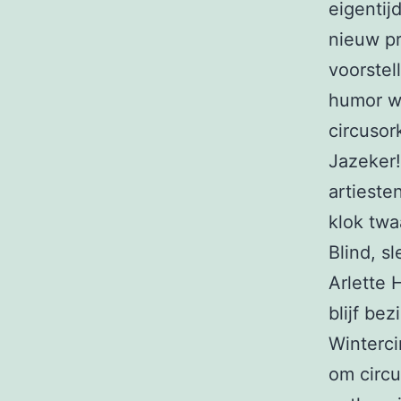
eigentij
nieuw pr
voorstel
humor w
circusor
Jazeker!
artieste
klok twa
Blind, s
Arlette 
blijf be
Winterci
om circu