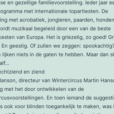
dse en gezellige familievoorstelling. Ieder jaar 
ogramma met internationale topartiesten. De
ling met acrobatiek, jongleren, paarden, honde
ordt muzikaal begeleid door een van de beste
kesten van Europa. Het is griezelig, zo goed! Gr
 En geestig. Of zullen we zeggen: spookachtig
n lijken niets in de gaten te hebben. Maar dan s
alf…
lechtziend en ziend
Hanson, directeur van Wintercircus Martin Hanso
zig met het door ontwikkelen van de
rcusvoorstellingen. En toen iemand de suggest
s ook voor blinden toegankelijk te maken, was i