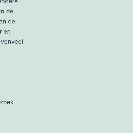
 andere
in de
van de
r en
evenveel
ezoek