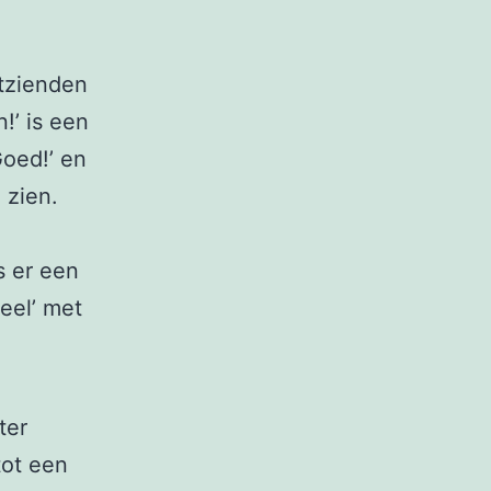
htzienden
!’ is een
Goed!’ en
 zien.
s er een
eel’ met
ter
tot een