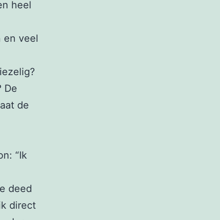
een heel
n en veel
iezelig?
? De
laat de
n: “Ik
ie deed
k direct