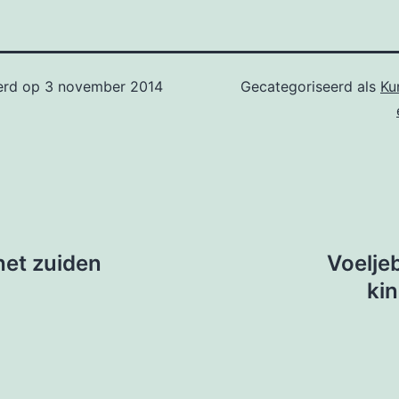
erd op
3 november 2014
Gecategoriseerd als
Ku
het zuiden
Voelje
ki