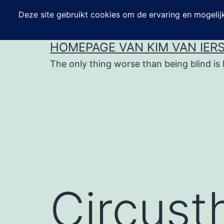
Ga
naar
de
HOMEPAGE VAN KIM VAN IER
inhoud
The only thing worse than being blind is 
Circust