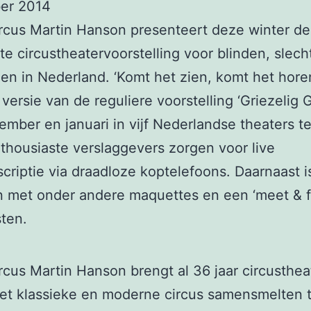
ber 2014
rcus Martin Hanson presenteert deze winter de
ste circustheatervoorstelling voor blinden, slec
en in Nederland. ‘Komt het zien, komt het horen
 versie van de reguliere voorstelling ‘Griezelig 
cember en januari in vijf Nederlandse theaters te
housiaste verslaggevers zorgen voor live
criptie via draadloze koptelefoons. Daarnaast i
n met onder andere maquettes en een ‘meet & f
sten.
rcus Martin Hanson brengt al 36 jaar circusthea
et klassieke en moderne circus samensmelten 