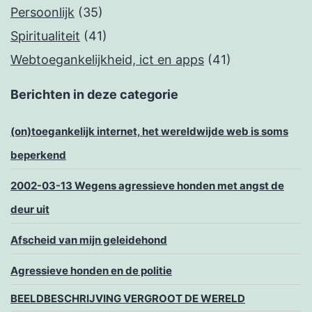
Persoonlijk
(35)
Spiritualiteit
(41)
Webtoegankelijkheid, ict en apps
(41)
Berichten in deze categorie
(on)toegankelijk internet, het wereldwijde web is soms
beperkend
2002-03-13 Wegens agressieve honden met angst de
deur uit
Afscheid van mijn geleidehond
Agressieve honden en de politie
BEELDBESCHRIJVING VERGROOT DE WERELD