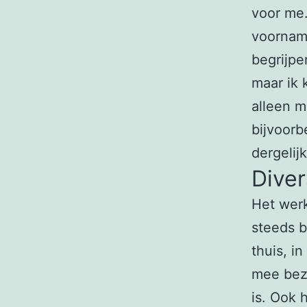
voor me.
voorname
begrijpe
maar ik 
alleen m
bijvoorb
dergelijk
Dive
Het werk
steeds b
thuis, in
mee bezi
is. Ook 