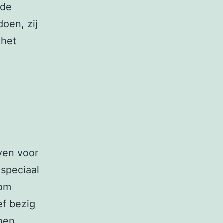
 de
oen, zij
 het
ven voor
 speciaal
 om
ef bezig
nnen