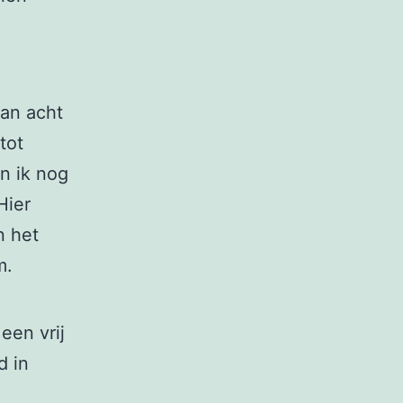
van acht
tot
an ik nog
Hier
n het
m.
een vrij
d in