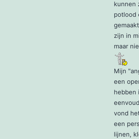
kunnen z
potlood 
gemaakt.
zijn in 
maar nie
Mijn "an
een open
hebben i
eenvoudi
vond het
een pers
lijnen, 