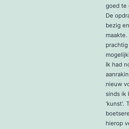
goed te
De opdra
bezig en
maakte. 
prachtig
mogelijk
Ik had n
aanrakin
nieuw vo
sinds ik
‘kunst’.
boetsere
hierop v