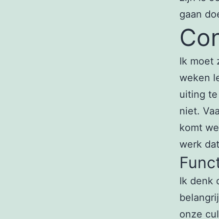
gaan do
Con
Ik moet 
weken le
uiting t
niet. Va
komt wel
werk dat
Func
Ik denk 
belangri
onze cul