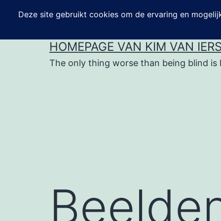
Ga
naar
de
HOMEPAGE VAN KIM VAN IER
inhoud
The only thing worse than being blind is 
Beelden