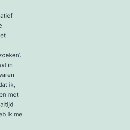
atief
e
iet
zoeken’.
al in
waren
at ik,
oen met
altijd
eb ik me