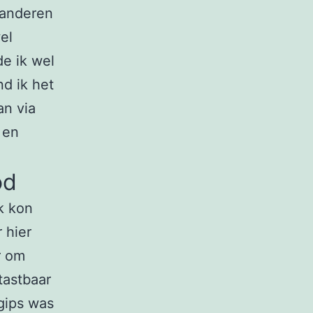
 anderen
el
de ik wel
nd ik het
an via
 en
od
k kon
 hier
er om
tastbaar
gips was