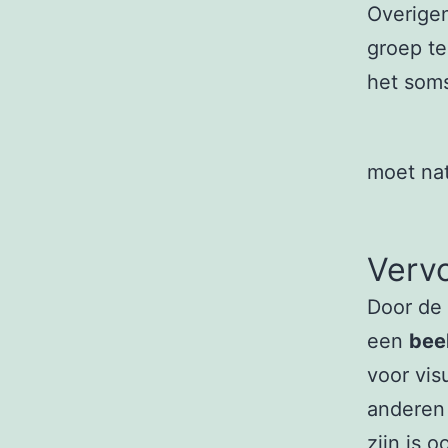
Overigen
groep te
het soms
moet nat
Verv
Door de 
een
bee
voor vis
anderen 
zijn is 