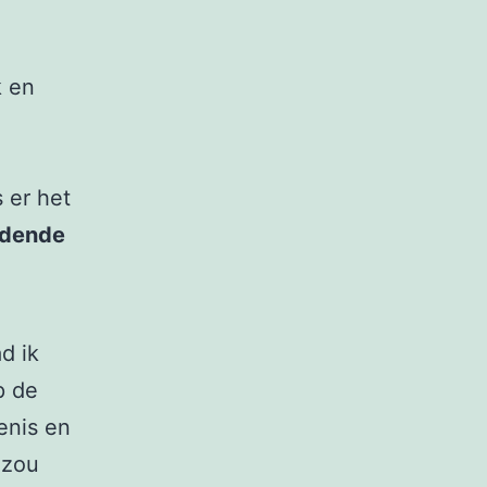
k en
 er het
ldende
d ik
p de
enis en
 zou