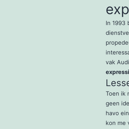
exp
In 1993 
dienstve
propedeu
interess
vak Aud
express
Less
Toen ik 
geen ide
havo ei
kon me v