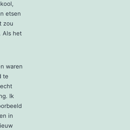
kool,
en etsen
t zou
 Als het
sen waren
 te
 echt
ng. Ik
oorbeeld
en in
nieuw