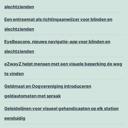
slechtzienden
Een entreemat als richtingaanwijzer voor blinden en
slechtzienden
EyeBeacons, nieuwe navigatie-app voor blinden en
slechtzienden
eZwayZ helpt mensen met een visuele beperking de weg
te vinden
Geldmaat en Oogvereniging introduceren
geldautomaten met spraak
Geleidelijnen voor visueel gehandicapten op elk station
eenduidig