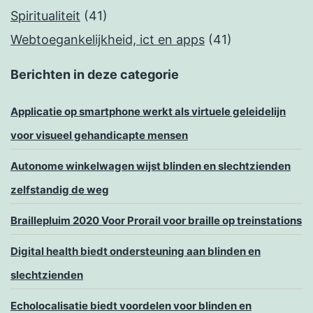
Spiritualiteit
(41)
Webtoegankelijkheid, ict en apps
(41)
Berichten in deze categorie
Applicatie op smartphone werkt als virtuele geleidelijn
voor visueel gehandicapte mensen
Autonome winkelwagen wijst blinden en slechtzienden
zelfstandig de weg
Braillepluim 2020 Voor Prorail voor braille op treinstations
Digital health biedt ondersteuning aan blinden en
slechtzienden
Echolocalisatie biedt voordelen voor blinden en