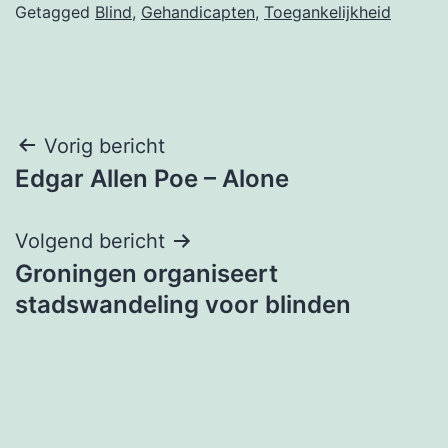
Getagged
Blind
,
Gehandicapten
,
Toegankelijkheid
Bericht
Vorig bericht
Edgar Allen Poe – Alone
navigatie
Volgend bericht
Groningen organiseert
stadswandeling voor blinden