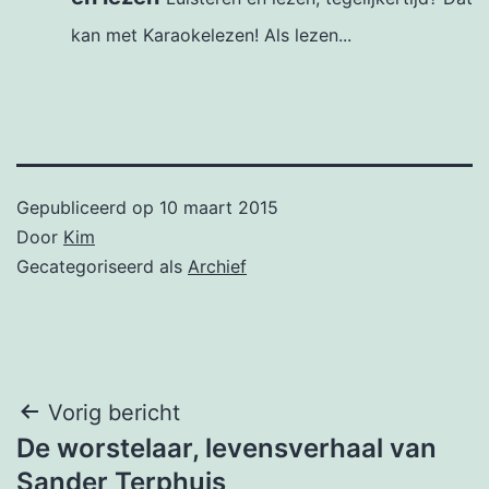
kan met Karaokelezen! Als lezen...
Gepubliceerd op
10 maart 2015
Door
Kim
Gecategoriseerd als
Archief
Bericht
Vorig bericht
De worstelaar, levensverhaal van
navigatie
Sander Terphuis