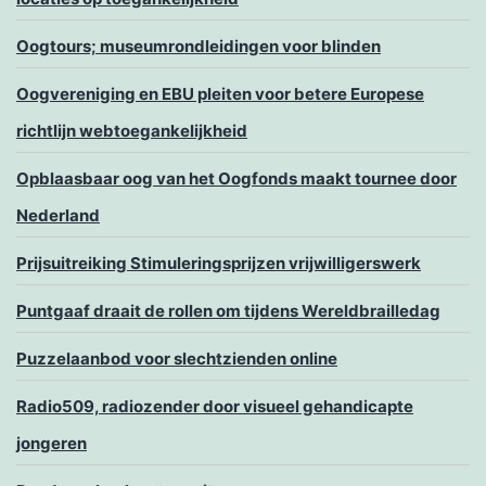
Oogtours; museumrondleidingen voor blinden
Oogvereniging en EBU pleiten voor betere Europese
richtlijn webtoegankelijkheid
Opblaasbaar oog van het Oogfonds maakt tournee door
Nederland
Prijsuitreiking Stimuleringsprijzen vrijwilligerswerk
Puntgaaf draait de rollen om tijdens Wereldbrailledag
Puzzelaanbod voor slechtzienden online
Radio509, radiozender door visueel gehandicapte
jongeren