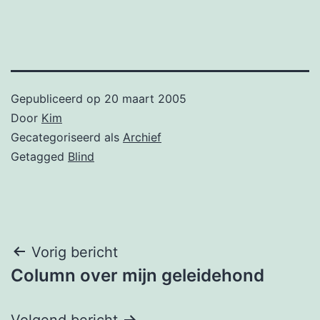
Gepubliceerd op
20 maart 2005
Door
Kim
Gecategoriseerd als
Archief
Getagged
Blind
Bericht
Vorig bericht
Column over mijn geleidehond
navigatie
Volgend bericht