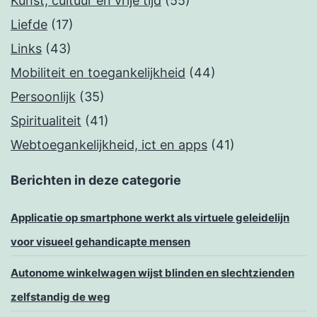
Kunst, cultuur en vrije tijd
(55)
Liefde
(17)
Links
(43)
Mobiliteit en toegankelijkheid
(44)
Persoonlijk
(35)
Spiritualiteit
(41)
Webtoegankelijkheid, ict en apps
(41)
Berichten in deze categorie
Applicatie op smartphone werkt als virtuele geleidelijn
voor visueel gehandicapte mensen
Autonome winkelwagen wijst blinden en slechtzienden
zelfstandig de weg