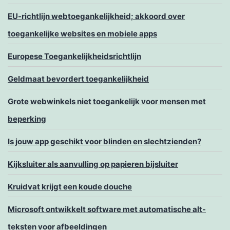
EU-richtlijn webtoegankelijkheid; akkoord over
toegankelijke websites en mobiele apps
Europese Toegankelijkheidsrichtlijn
Geldmaat bevordert toegankelijkheid
Grote webwinkels niet toegankelijk voor mensen met
beperking
Is jouw app geschikt voor blinden en slechtzienden?
Kijksluiter als aanvulling op papieren bijsluiter
Kruidvat krijgt een koude douche
Microsoft ontwikkelt software met automatische alt-
teksten voor afbeeldingen