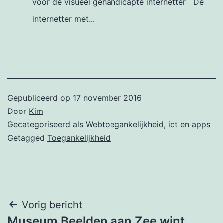
voor de visueel gehandicapte internetter De
internetter met...
Gepubliceerd op
17 november 2016
Door
Kim
Gecategoriseerd als
Webtoegankelijkheid, ict en apps
Getagged
Toegankelijkheid
Bericht
Vorig bericht
Museum Beelden aan Zee wint