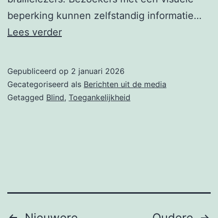
beperking kunnen zelfstandig informatie…
Flint
Lees verder
ontvangt
Braillepluim
Gepubliceerd op
2 januari 2026
2026
Gecategoriseerd als
Berichten uit de media
Getagged
Blind
,
Toegankelijkheid
Nieuwere
Oudere