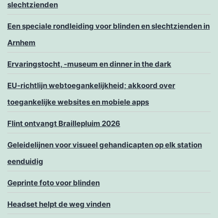
slechtzienden
Een speciale rondleiding voor blinden en slechtzienden in
Arnhem
Ervaringstocht, -museum en dinner in the dark
EU-richtlijn webtoegankelijkheid; akkoord over
toegankelijke websites en mobiele apps
Flint ontvangt Braillepluim 2026
Geleidelijnen voor visueel gehandicapten op elk station
eenduidig
Geprinte foto voor blinden
Headset helpt de weg vinden