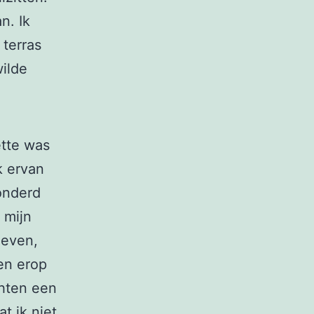
n. Ik
 terras
wilde
ette was
k ervan
onderd
 mijn
leven,
en erop
hten een
t ik niet