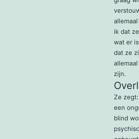
verstouw
allemaal
ik dat z
wat er i
dat ze z
allemaal
zijn.
Over
Ze zegt:
een onge
blind wo
psychis