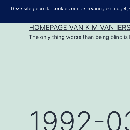
Ga
naar
de
HOMEPAGE VAN KIM VAN IER
inhoud
The only thing worse than being blind is 
1992-0