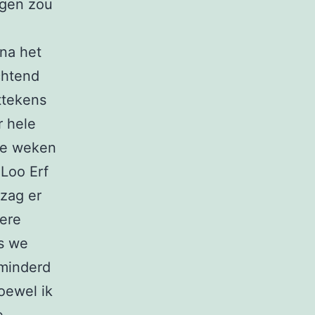
ngen zou
na het
chtend
ttekens
r hele
ele weken
 Loo Erf
 zag er
kere
s we
rminderd
oewel ik
e