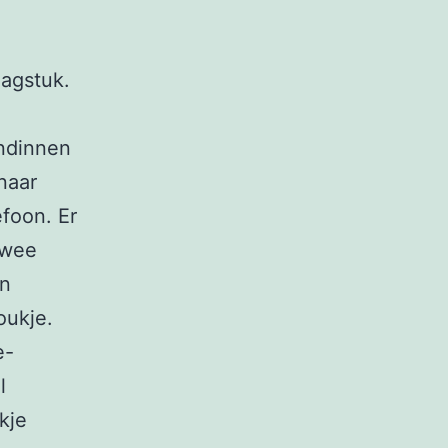
aagstuk.
endinnen
naar
efoon. Er
twee
en
oukje.
e-
l
kje