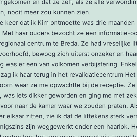
gekomen èn dat ze zelf, als ze alle verwondi
n, nooit meer zou kunnen zien.
e keer dat ik Kim ontmoette was drie maanden 
 Met haar ouders bezocht ze een informatie-o
regionaal centrum te Breda. Ze had vreselijke li
voorhoofd, bewoog zich uiterst onzeker en haa
ing was er een van volkomen verbijstering. Enk
zag ik haar terug in het revalidatiecentrum Het
oorn waar ze me opwachtte bij de receptie. Ze
t, was iets dikker geworden en ging me met ze
 voor naar de kamer waar we zouden praten. Al
r elkaar zitten, zie ik dat de littekens sterk ve
enigszins zijn weggewerkt onder een haarlok. H
l weten hoe het een mens vergaat die zoveel t