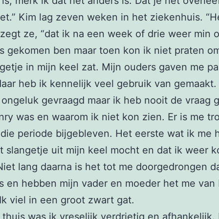
s, merk ik dat het anders is. Dat je het overleef
niet.” Kim lag zeven weken in het ziekenhuis. “H
, zegt ze, “dat ik na een week of drie weer min 
is gekomen ben maar toen kon ik niet praten o
getje in mijn keel zat. Mijn ouders gaven me pa
aar heb ik kennelijk veel gebruik van gemaakt.
 ongeluk gevraagd maar ik heb nooit de vraag 
ry was en waarom ik niet kon zien. Er is me t
t die periode bijgebleven. Het eerste wat ik me 
et slangetje uit mijn keel mocht en dat ik weer 
Niet lang daarna is het tot me doorgedrongen da
as en hebben mijn vader en moeder het me van
Ik viel in een groot zwart gat.
huis was ik vreselijk verdrietig en afhankelijk. 