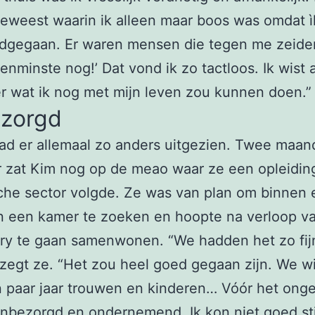
weest waarin ik alleen maar boos was omdat ì
dgegaan. Er waren mensen die tegen me zeiden
tenminste nog!’ Dat vond ik zo tactloos. Ik wist 
r wat ik nog met mijn leven zou kunnen doen.”
zorgd
ad er allemaal zo anders uitgezien. Twee maa
 zat Kim nog op de meao waar ze een opleiding
sche sector volgde. Ze was van plan om binnen 
 een kamer te zoeken en hoopte na verloop van
ry te gaan samenwonen. “We hadden het zo fij
zegt ze. “Het zou heel goed gegaan zijn. We w
 paar jaar trouwen en kinderen… Vóór het ong
onbezorgd en ondernemend. Ik kon niet goed sti