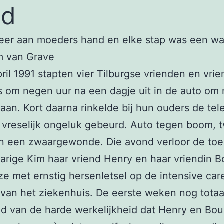
nd
weer aan moeders hand en elke stap was een w
m van Grave
ril 1991 stapten vier Tilburgse vrienden en vri
s om negen uur na een dagje uit in de auto om 
gaan. Kort daarna rinkelde bij hun ouders de tel
vreselijk ongeluk gebeurd. Auto tegen boom, 
n een zwaargewonde. Die avond verloor de to
jarige Kim haar vriend Henry en haar vriendin B
 ze met ernstig hersenletsel op de intensive car
 van het ziekenhuis. De eerste weken nog totaa
 van de harde werkelijkheid dat Henry en Bou