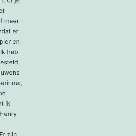
t, of je
et
of meer
mdat er
pier en
 Ik heb
gesteld
rouwens
herinner,
kon
t ik
 Henry
Er zijn