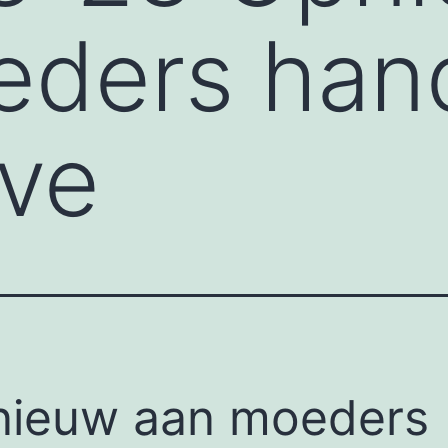
eders han
ave
ieuw aan moeders