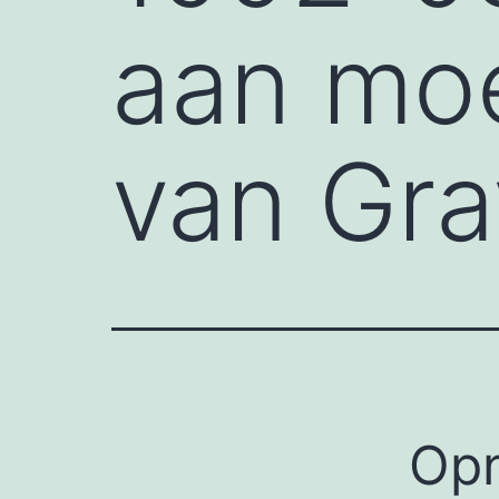
aan mo
van Gr
Opn