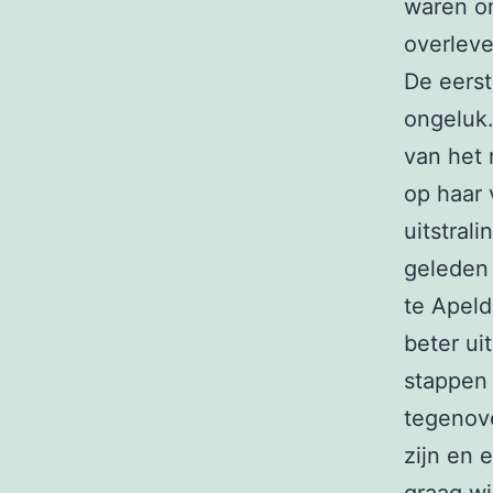
waren om
overleve
De eerst
ongeluk.
van het 
op haar 
uitstral
geleden 
te Apeld
beter ui
stappen
tegenove
zijn en 
graag wi