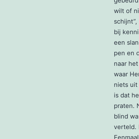
gebeurd i
wilt of 
schijnt”
bij kenn
een slan
pen en d
naar het
waar Hen
niets ui
is dat h
praten. 
blind w
verteld. 
Eenmaal t