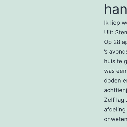
ha
Ik liep 
Uit: Ste
Op 28 ap
’s avond
huis te 
was een 
doden e
achttien
Zelf lag
afdeling
onwetend