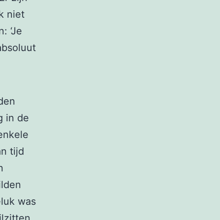
k niet
: ‘Je
absoluut
nden
 in de
enkele
 tijd
n
ilden
eluk was
lzitten.