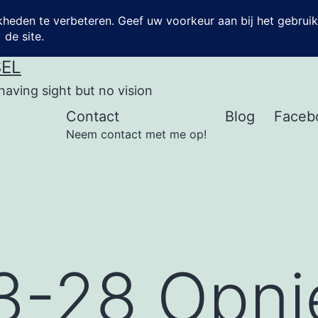
SEL
having sight but no vision
Contact
Blog
Faceb
Neem contact met me op!
3-28 Opn