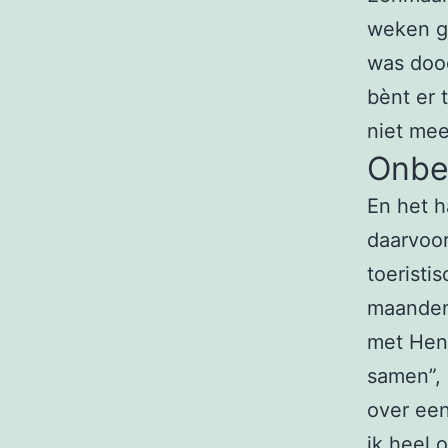
weken ge
was doo
bènt er 
niet mee
Onbe
En het h
daarvoor
toeristi
maanden
met Hen
samen”, 
over een
ik heel 