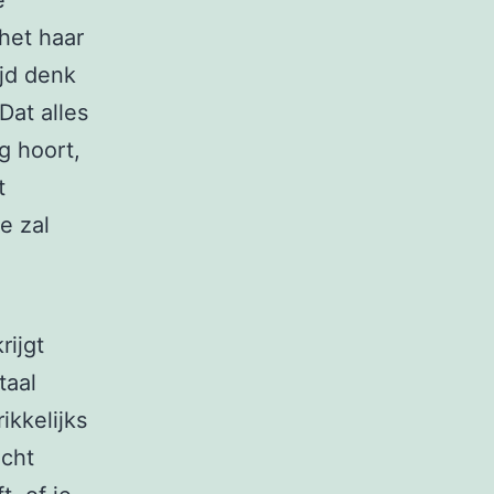
het haar
ijd denk
Dat alles
g hoort,
t
e zal
rijgt
taal
ikkelijks
echt