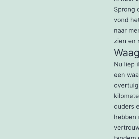
Sprong o
vond het
naar men
zien en
Waag
Nu liep 
een waag
overtuig
kilomete
ouders e
hebben m
vertrou
tandem e