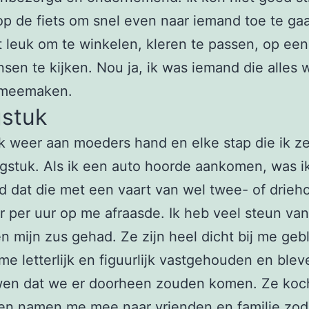
p de fiets om snel even naar iemand toe te gaa
 leuk om te winkelen, kleren te passen, op een
sen te kijken. Nou ja, ik was iemand die alles 
 meemaken.
stuk
ik weer aan moeders hand en elke stap die ik z
stuk. Als ik een auto hoorde aankomen, was i
d dat die met een vaart van wel twee- of drieh
r per uur op me afraasde. Ik heb veel steun van
n mijn zus gehad. Ze zijn heel dicht bij me geb
e letterlijk en figuurlijk vastgehouden en blev
wen dat we er doorheen zouden komen. Ze koc
n namen me mee naar vrienden en familie zoda