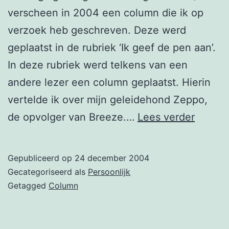
verscheen in 2004 een column die ik op
verzoek heb geschreven. Deze werd
geplaatst in de rubriek ‘Ik geef de pen aan’.
In deze rubriek werd telkens van een
andere lezer een column geplaatst. Hierin
vertelde ik over mijn geleidehond Zeppo,
Colum
de opvolger van Breeze.…
Lees verder
over
mijn
Gepubliceerd op
24 december 2004
geleid
Gecategoriseerd als
Persoonlijk
Getagged
Column