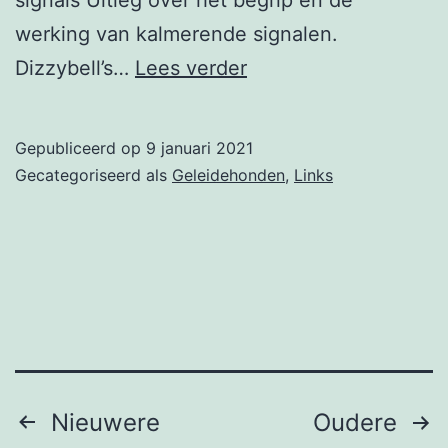
werking van kalmerende signalen.
Sites
Dizzybell’s…
Lees verder
over
en
Gepubliceerd op
9 januari 2021
voor
Gecategoriseerd als
Geleidehonden
,
Links
geleidehonden
Berichten
Nieuwere
Oudere