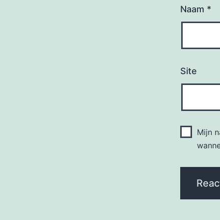
Naam
*
Site
Mijn 
wannee