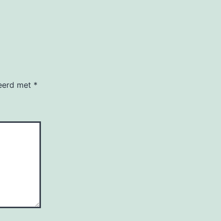
keerd met
*