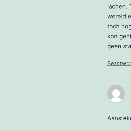
lachen. 
wereld e
toch nog
kon geni
geen sta
Beantwo
Aansteke