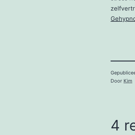
zelfvert
Gehypno
Gepublice
Door
Kim
4 r