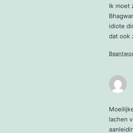
Ik moet 
Bhagwan 
idiote d
dat ook 
Beantwo
Moeilijk
lachen v
aanleidi