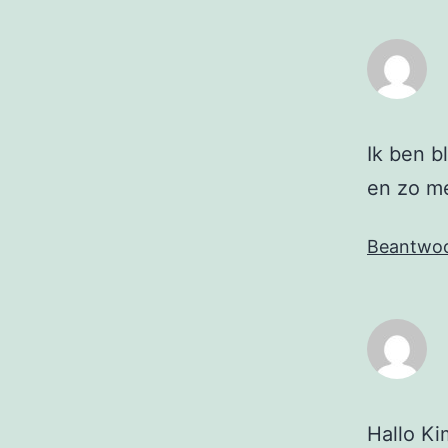
Ik ben b
en zo me
Beantwo
Hallo Ki