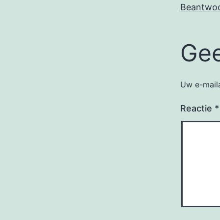
Beantwo
Gee
Uw e-maila
Reactie
*