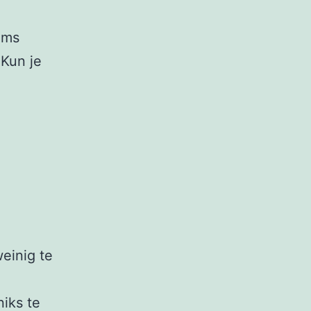
oms
 Kun je
weinig te
niks te