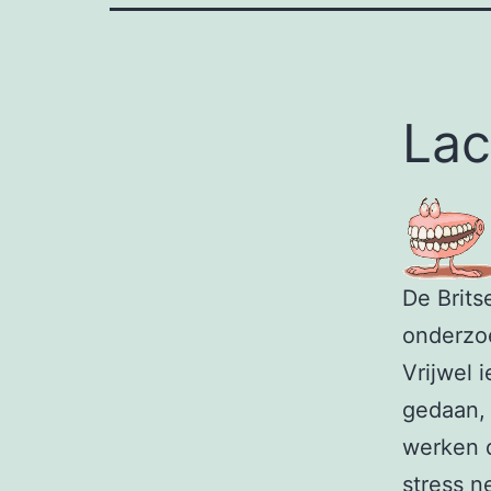
Lac
De Brits
onderzoe
Vrijwel 
gedaan, 
werken d
stress n