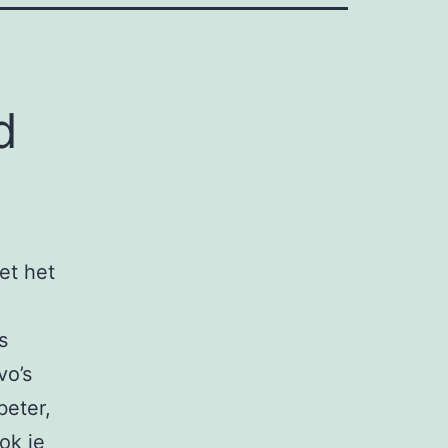
d
et het
s
vo’s
beter,
ok je