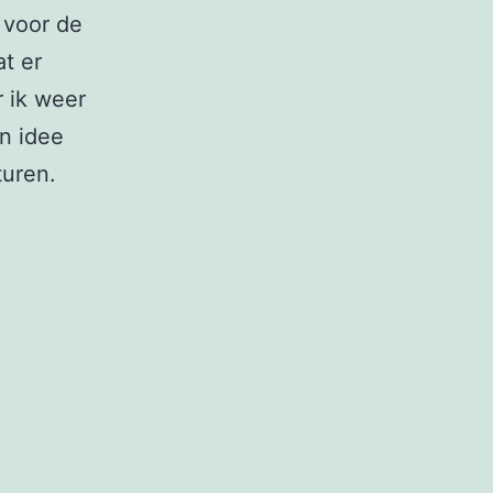
 voor de
t er
r ik weer
jn idee
turen.