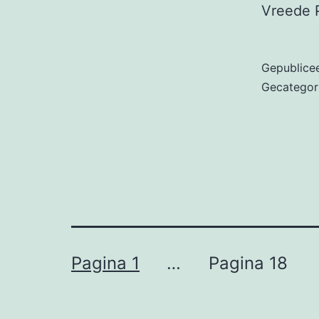
Vreede 
Gepublice
Gecategor
Berichten
Pagina 1
…
Pagina 18
paginering