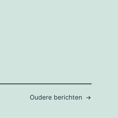
en
Oudere
berichten