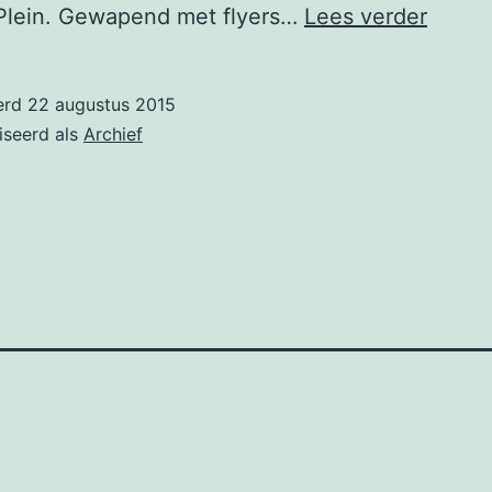
Hand
Plein. Gewapend met flyers…
Lees verder
aan
het
erd
22 augustus 2015
bed
iseerd als
Archief