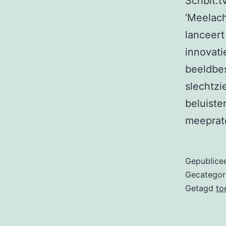
Scribit.
‘Meelac
lanceert
innovati
beeldbes
slechtzi
beluiste
meeprate
Gepublice
Gecategor
Getagd
to