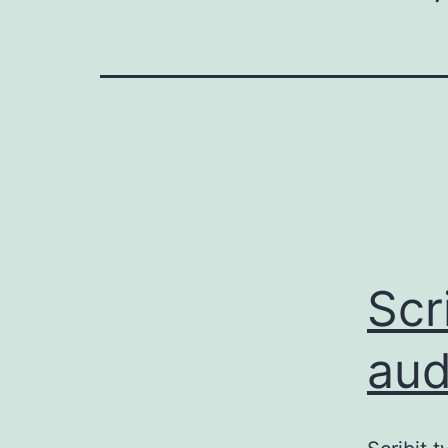
Scr
aud