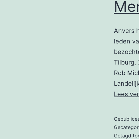
Men
Anvers h
leden v
bezochte
Tilburg,
Rob Mich
Landelij
Lees ve
Gepublice
Gecategor
Getagd
to