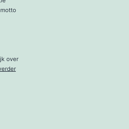
tie
 motto
jk over
Scribit.tv,
verder
platform
voor
audiodescriptie