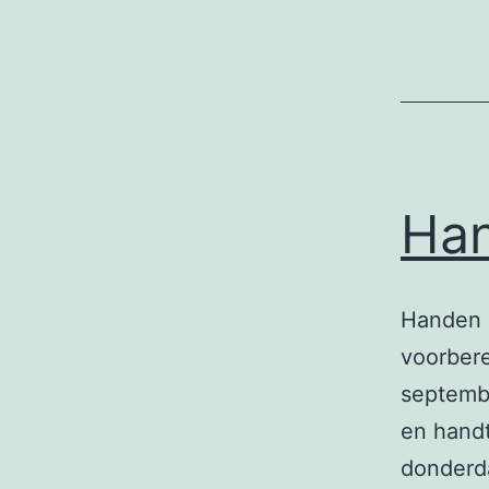
Han
Handen a
voorbere
septembe
en handt
donderda