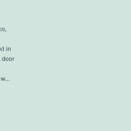
co,
t in
d door
ouw…