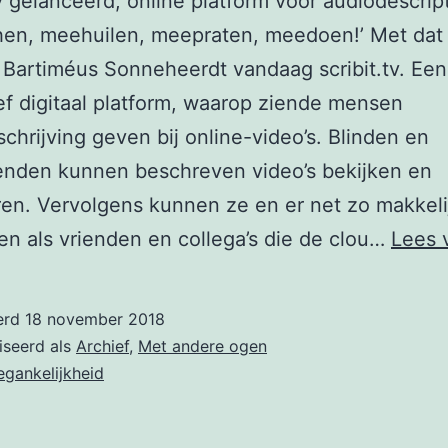
tv gelanceerd, online platform voor audiodescrip
hen, meehuilen, meepraten, meedoen!’ Met dat
 Bartiméus Sonneheerdt vandaag scribit.tv. Een
ef digitaal platform, waarop ziende mensen
chrijving geven bij online-video’s. Blinden en
enden kunnen beschreven video’s bekijken en
ren. Vervolgens kunnen ze en er net zo makkeli
n als vrienden en collega’s die de clou…
Lees 
erd
18 november 2018
iseerd als
Archief
,
Met andere ogen
egankelijkheid