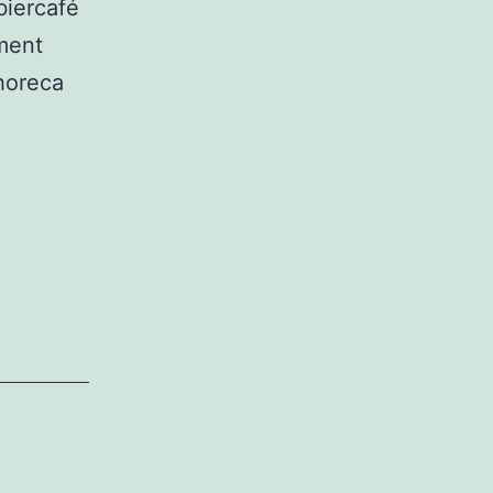
biercafé
ement
horeca