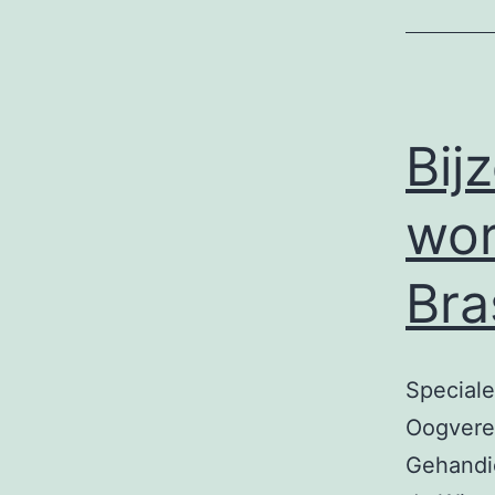
Bij
wor
Bra
Speciale
Oogveren
Gehandic