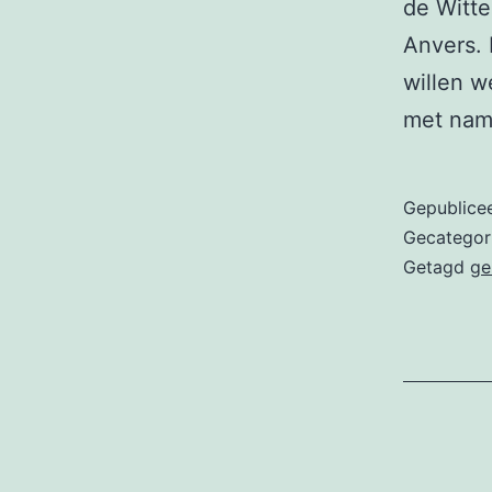
de Witte
Anvers. 
willen w
met na
Gepublice
Gecategor
Getagd
ge