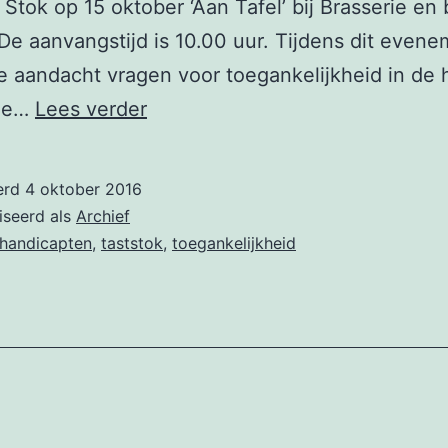
 Stok op 15 oktober ‘Aan Tafel’ bij Brasserie en 
De aanvangstijd is 10.00 uur. Tijdens dit even
e aandacht vragen voor toegankelijkheid in de 
Bijzondere
me…
Lees verder
menukaart
wordt
erd
4 oktober 2016
uitgereikt
iseerd als
Archief
aan
handicapten
,
taststok
,
toegankelijkheid
Brasserie
Anvers.