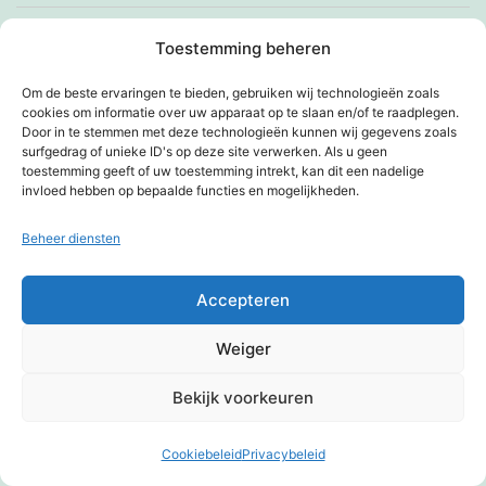
Verhuisperikelen
Toestemming beheren
Verkeer(d)
Om de beste ervaringen te bieden, gebruiken wij technologieën zoals
cookies om informatie over uw apparaat op te slaan en/of te raadplegen.
Vind je geluk
Door in te stemmen met deze technologieën kunnen wij gegevens zoals
surfgedrag of unieke ID's op deze site verwerken. Als u geen
toestemming geeft of uw toestemming intrekt, kan dit een nadelige
Virtueel fietsen voor toegankelijkheid
invloed hebben op bepaalde functies en mogelijkheden.
Virtuele knuffel
Beheer diensten
Vroeger was alles beter
Accepteren
Waar gaat ze toch heen?
Weiger
Wat een ervaring!
Bekijk voorkeuren
Wat een kunst
Cookiebeleid
Privacybeleid
Donkere modus:
Webradio