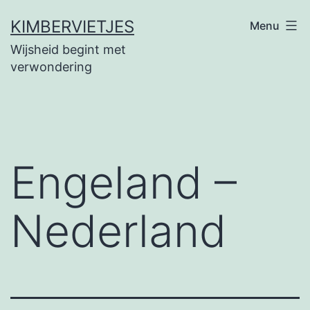
Ga
KIMBERVIETJES
Menu
naar
Wijsheid begint met
de
verwondering
inhoud
Engeland –
Nederland