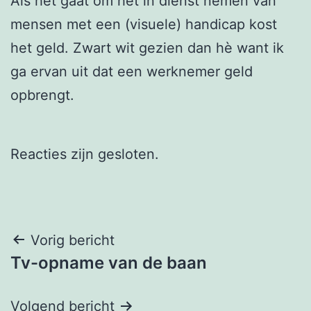
Als het gaat om het in dienst nemen van
mensen met een (visuele) handicap kost
het geld. Zwart wit gezien dan hè want ik
ga ervan uit dat een werknemer geld
opbrengt.
Reacties zijn gesloten.
Berichtnavigatie
Vorig bericht
Tv-opname van de baan
Volgend bericht