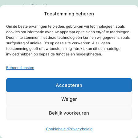
toegankelijkheid
Toestemming beheren
Josje Brekelmans
op
Kennissessie digitale
Om de beste ervaringen te bieden, gebruiken wij technologieën zoals
toegankelijkheid
cookies om informatie over uw apparaat op te slaan en/of te raadplegen.
Door in te stemmen met deze technologieën kunnen wij gegevens zoals
Meta
surfgedrag of unieke ID's op deze site verwerken. Als u geen
toestemming geeft of uw toestemming intrekt, kan dit een nadelige
invloed hebben op bepaalde functies en mogelijkheden.
Inloggen
Beheer diensten
Berichten feed
Reacties feed
Accepteren
WordPress.org
Weiger
Bekijk voorkeuren
KIMBERVIETJES
Cookiebeleid
Privacybeleid
Donkere modus: