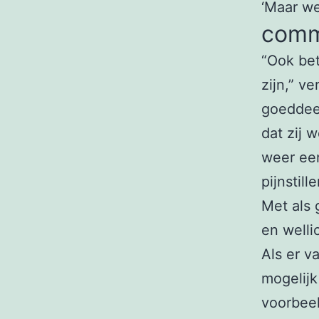
‘Maar we
comm
“Ook bet
zijn,” v
goeddeel
dat zij w
weer ee
pijnstil
Met als g
en welli
Als er v
mogelijk
voorbee