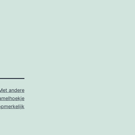
Met andere
amelhoekje
opmerkelijk