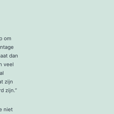
ep om
entage
gaat dan
n veel
al
t zijn
 zijn.”
e niet