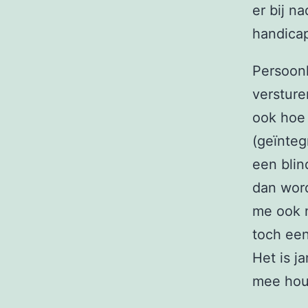
er bij n
handica
Persoonl
versture
ook hoe 
(geïntegr
een blin
dan word
me ook n
toch een
Het is j
mee hou