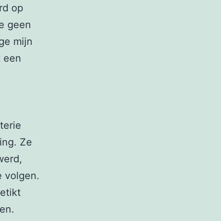
erd op
te geen
ge mijn
t een
terie
ing. Ze
werd,
e volgen.
etikt
en.