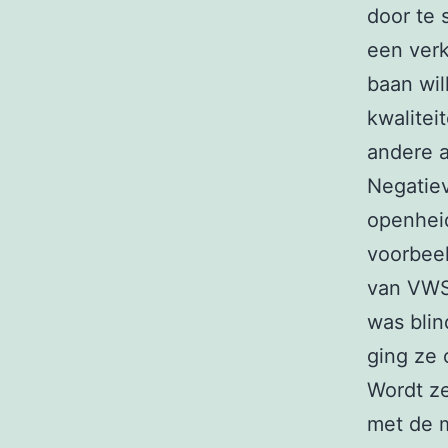
door te 
een verk
baan wil
kwalitei
andere a
Negatiev
openheid
voorbeel
van VWS
was blin
ging ze 
Wordt ze
met de 