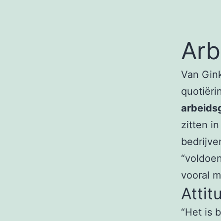
Arb
Van Gink
quotiëri
arbeids
zitten i
bedrijve
“voldoen
vooral m
Attit
“Het is 