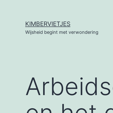
Ga
naar
de
KIMBERVIETJES
inhoud
Wijsheid begint met verwondering
Arbeid
en het 