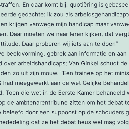
straffen. En daar komt bij: quotiëring is gebase
eerde gedachte: ik zou als arbeidsgehandicap
len krijgen vanwege mijn handicap maar vanwe
ten. Daar moeten we naar leren kijken, dat verg
ttitude. Daar proberen wij iets aan te doen”
e beeldvorming, gebrek aan informatie en aan
 over arbeidshandicaps; Van Ginkel schudt de
den zo uit zijn mouw. “Een trainee op het minis
 had meegewerkt aan de wet Gelijke Behandel
d. Toen die wet in de Eerste Kamer behandeld 
op de ambtenarentribune zitten om het debat t
 beleefd door een suppoost op de schouders g
mededeling dat ze het debat heus wel mag volg