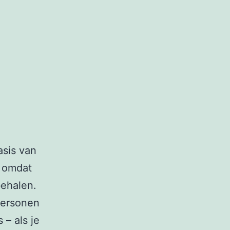
sis van
p omdat
ehalen.
personen
 – als je