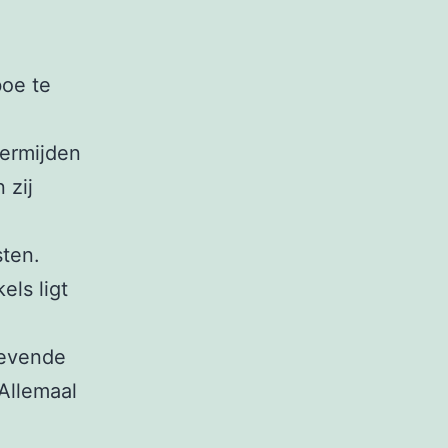
boe te
vermijden
 zij
sten.
els ligt
gevende
Allemaal