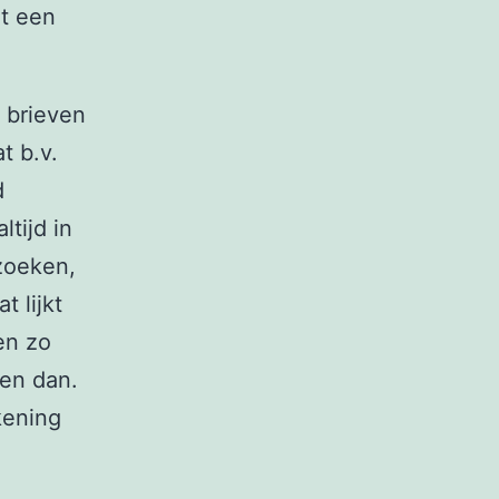
et een
n brieven
t b.v.
d
ltijd in
zoeken,
 lijkt
en zo
den dan.
kening