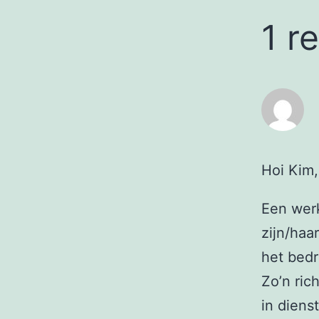
1 r
Hoi Kim,
Een wer
zijn/haa
het bed
Zo’n ric
in diens