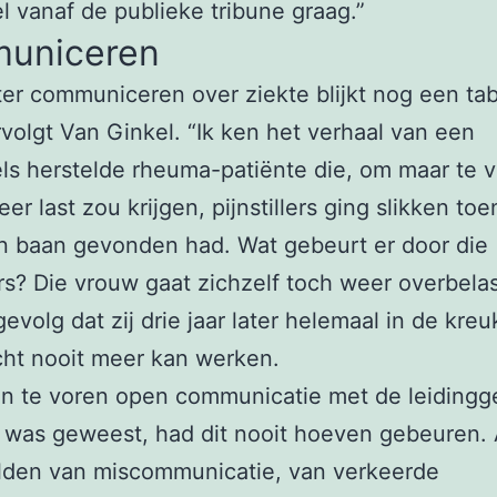
l vanaf de publieke tribune graag.”
uniceren
er communiceren over ziekte blijkt nog een ta
ervolgt Van Ginkel. “Ik ken het verhaal van een
s herstelde rheuma-patiënte die, om maar te 
eer last zou krijgen, pijnstillers ging slikken toen
n baan gevonden had. Wat gebeurt er door die
lers? Die vrouw gaat zichzelf toch weer overbela
evolg dat zij drie jaar later helemaal in de kreuk
cht nooit meer kan werken.
an te voren open communicatie met de leiding
 was geweest, had dit nooit hoeven gebeuren. 
lden van miscommunicatie, van verkeerde