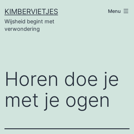
Ga
KIMBERVIETJES
Menu
naar
Wijsheid begint met
de
verwondering
inhoud
Horen doe je
met je ogen