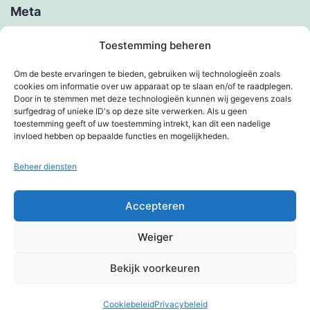
Meta
Inloggen
Toestemming beheren
Berichten feed
Om de beste ervaringen te bieden, gebruiken wij technologieën zoals
cookies om informatie over uw apparaat op te slaan en/of te raadplegen.
Reacties feed
Door in te stemmen met deze technologieën kunnen wij gegevens zoals
surfgedrag of unieke ID's op deze site verwerken. Als u geen
WordPress.org
toestemming geeft of uw toestemming intrekt, kan dit een nadelige
invloed hebben op bepaalde functies en mogelijkheden.
Beheer diensten
KIMBERVIETJES
Accepteren
Privacybeleid
Weiger
Met trots aangedreven door
WordPress
.
Bekijk voorkeuren
Cookiebeleid
Privacybeleid
Donkere modus: