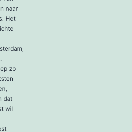
en naar
s. Het
ichte
sterdam,
.
oep zo
ksten
en,
n dat
t wil
ost