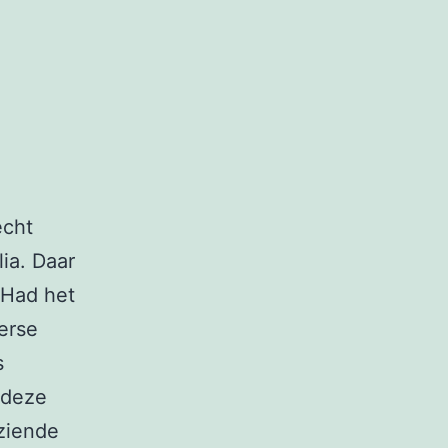
echt
lia. Daar
 Had het
erse
s
 deze
 ziende