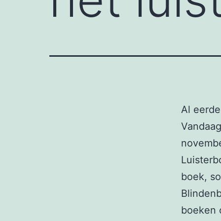
Al eerde
Vandaag 
november
Luisterb
boek, so
Blindenb
boeken 