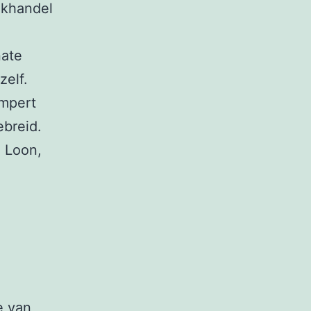
ekhandel
n
nate
zelf.
ampert
ebreid.
n Loon,
e van