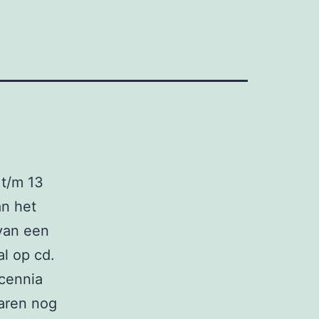
 t/m 13
an het
 van een
l op cd.
ecennia
aren nog