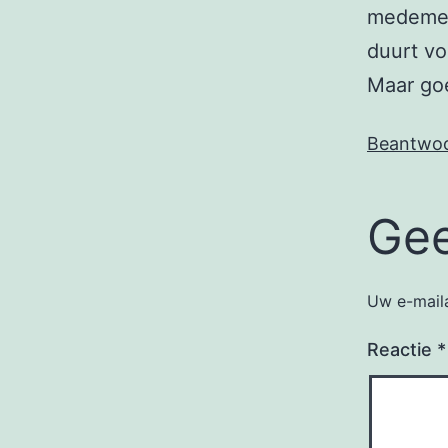
medemens
duurt vo
Maar go
Beantwo
Gee
Uw e-maila
Reactie
*