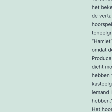
het beke
de verta
hoorspel
toneelg
“Hamlet
omdat de
Producen
dicht mo
hebben 
kasteelg
iemand l
hebben.
Het hoor