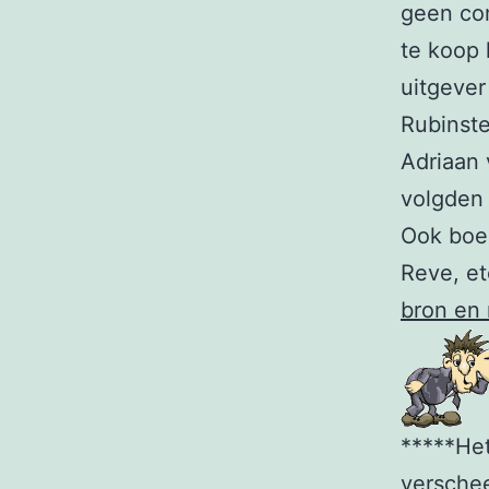
geen com
te koop 
uitgever
Rubinste
Adriaan 
volgden 
Ook boek
Reve, et
bron en
*****Het
verschee