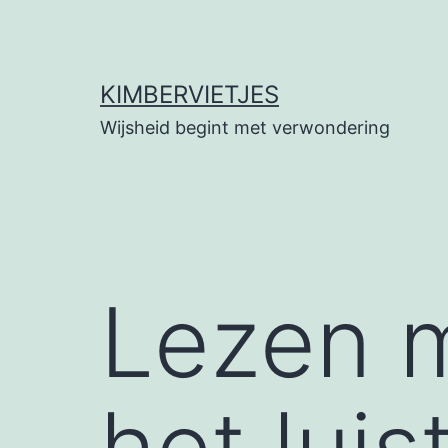
Ga
naar
de
KIMBERVIETJES
inhoud
Wijsheid begint met verwondering
Lezen m
het lui