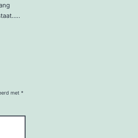
lang
taat…..
keerd met
*