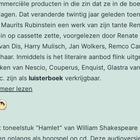
merciële producten in die zin dat ze in de bo
lagen. Dat veranderde twintig jaar geleden toe
 Maurits Rubinstein een werk van zijn tante Re
in op cassette zette, voorgelezen door Renate 
van Dis, Harry Mulisch, Jan Wolkers, Remco C
haar. Inmiddels is het literaire aanbod flink uitg
en van Nescio, Couperus, Enquist, Glastra va
c. zijn als
luisterboek
verkrijgbaar.
 meer lezen
 toneelstuk “Hamlet” van William Shakespeare
n onlangs als hoorspel op cd. Deze audioversi