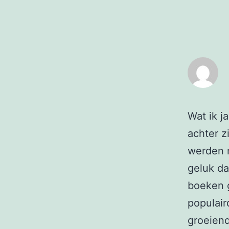
Wat ik j
achter z
werden n
geluk da
boeken g
populair
groeiend