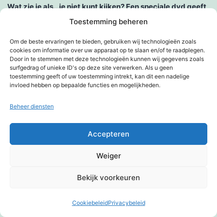
Wat zie je als…je niet kunt kijken? Een speciale dvd geeft
Toestemming beheren
antwoord.
Om de beste ervaringen te bieden, gebruiken wij technologieën zoals
Weg met de leesbril
cookies om informatie over uw apparaat op te slaan en/of te raadplegen.
Door in te stemmen met deze technologieën kunnen wij gegevens zoals
Winkelen op gevoel
surfgedrag of unieke ID's op deze site verwerken. Als u geen
toestemming geeft of uw toestemming intrekt, kan dit een nadelige
invloed hebben op bepaalde functies en mogelijkheden.
Witte stok
Beheer diensten
World sight day, over vermijdbare blindheid
Zintuig
Accepteren
Zinvolle ontwikkeling
Weiger
Links
Bekijk voorkeuren
Berry's funpagina
Cookiebeleid
Privacybeleid
Donkere modus:
Braboland