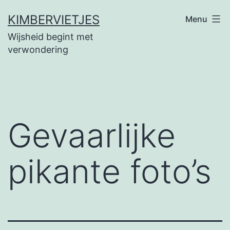
Ga
KIMBERVIETJES
Menu
naar
Wijsheid begint met
de
verwondering
inhoud
Gevaarlijke
pikante foto’s