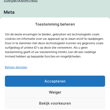
Meta
Inloggen
Toestemming beheren
Berichten feed
Om de beste ervaringen te bieden, gebruiken wij technologieën zoals
cookies om informatie over uw apparaat op te slaan en/of te raadplegen.
Reacties feed
Door in te stemmen met deze technologieën kunnen wij gegevens zoals
surfgedrag of unieke ID's op deze site verwerken. Als u geen
WordPress.org
toestemming geeft of uw toestemming intrekt, kan dit een nadelige
invloed hebben op bepaalde functies en mogelijkheden.
Beheer diensten
KIMBERVIETJES
Accepteren
Privacybeleid
Weiger
Met trots aangedreven door
WordPress
.
Bekijk voorkeuren