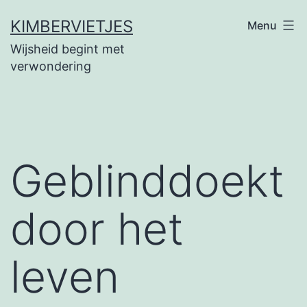
Ga
KIMBERVIETJES
Menu
naar
Wijsheid begint met
de
verwondering
inhoud
Geblinddoekt
door het
leven