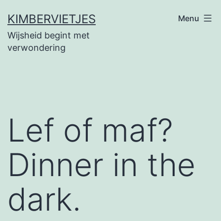
Ga
KIMBERVIETJES
Menu
naar
Wijsheid begint met
de
verwondering
inhoud
Lef of maf?
Dinner in the
dark.