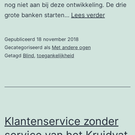
nog niet aan bij deze ontwikkeling. De drie
Geldmaat
grote banken starten…
Lees verder
voegt
spraak
Gepubliceerd
18 november 2018
toe
Gecategoriseerd als
Met andere ogen
aan
Getagd
Blind
,
toegankelijkheid
geldautom
Klantenservice zonder
service van het Kruidvat