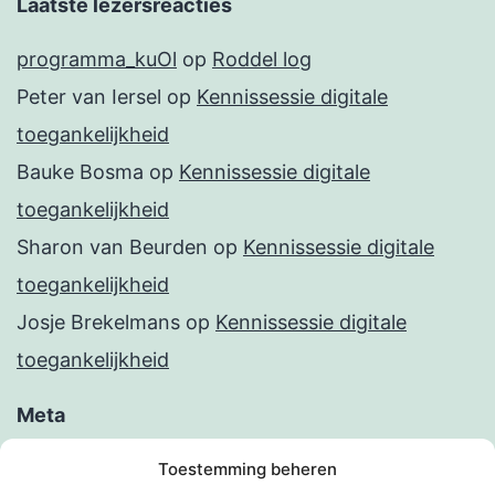
Laatste lezersreacties
programma_kuOl
op
Roddel log
Peter van Iersel
op
Kennissessie digitale
toegankelijkheid
Bauke Bosma
op
Kennissessie digitale
toegankelijkheid
Sharon van Beurden
op
Kennissessie digitale
toegankelijkheid
Josje Brekelmans
op
Kennissessie digitale
toegankelijkheid
Meta
Inloggen
Toestemming beheren