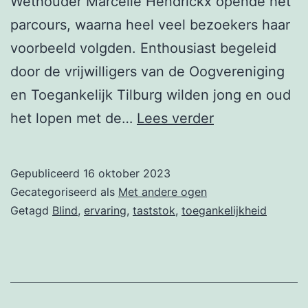
Wethouder Marcelle Hendrickx opende het
parcours, waarna heel veel bezoekers haar
voorbeeld volgden. Enthousiast begeleid
door de vrijwilligers van de Oogvereniging
en Toegankelijk Tilburg wilden jong en oud
Parcours
het lopen met de…
Lees verder
in
het
Gepubliceerd
16 oktober 2023
Spoorpark
Gecategoriseerd als
Met andere ogen
Getagd
Blind
,
ervaring
,
taststok
,
toegankelijkheid