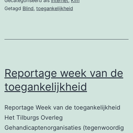
Gecategoriseerd als
Internet
,
Kim
het
Getagd
Blind
,
toegankelijkheid
Kruid
Reportage week van de
toegankelijkheid
Reportage Week van de toegankelijkheid
Het Tilburgs Overleg
Gehandicaptenorganisaties (tegenwoordig