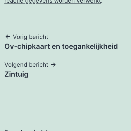
reactie gegevens worden verwerkt
.
Berichtnavigatie
Vorig bericht
Ov-chipkaart en toegankelijkheid
Volgend bericht
Zintuig