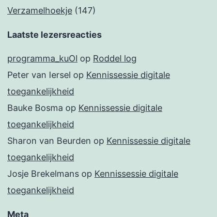
Verzamelhoekje
(147)
Laatste lezersreacties
programma_kuOl
op
Roddel log
Peter van Iersel
op
Kennissessie digitale
toegankelijkheid
Bauke Bosma
op
Kennissessie digitale
toegankelijkheid
Sharon van Beurden
op
Kennissessie digitale
toegankelijkheid
Josje Brekelmans
op
Kennissessie digitale
toegankelijkheid
Meta