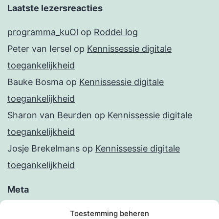
Laatste lezersreacties
programma_kuOl
op
Roddel log
Peter van Iersel
op
Kennissessie digitale
toegankelijkheid
Bauke Bosma
op
Kennissessie digitale
toegankelijkheid
Sharon van Beurden
op
Kennissessie digitale
toegankelijkheid
Josje Brekelmans
op
Kennissessie digitale
toegankelijkheid
Meta
Inloggen
Toestemming beheren