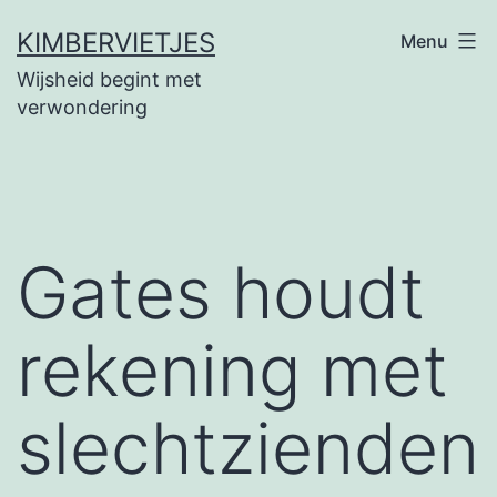
Ga
KIMBERVIETJES
Menu
naar
Wijsheid begint met
de
verwondering
inhoud
Gates houdt
rekening met
slechtzienden