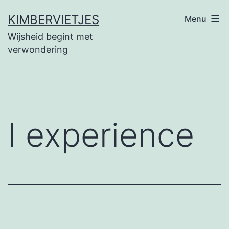
Ga
KIMBERVIETJES
Menu
naar
Wijsheid begint met
de
verwondering
inhoud
I experience