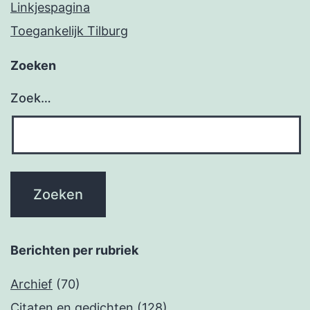
Linkjespagina
Toegankelijk Tilburg
Zoeken
Zoek…
Berichten per rubriek
Archief
(70)
Citaten en gedichten
(128)