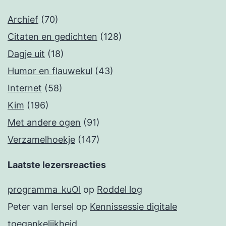
Archief
(70)
Citaten en gedichten
(128)
Dagje uit
(18)
Humor en flauwekul
(43)
Internet
(58)
Kim
(196)
Met andere ogen
(91)
Verzamelhoekje
(147)
Laatste lezersreacties
programma_kuOl
op
Roddel log
Peter van Iersel
op
Kennissessie digitale
toegankelijkheid