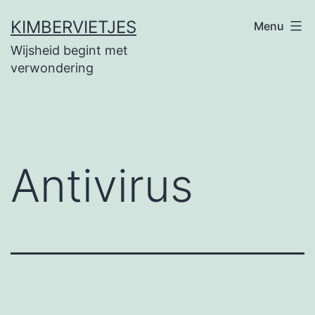
Ga
KIMBERVIETJES
Menu
naar
Wijsheid begint met
de
verwondering
inhoud
Antivirus