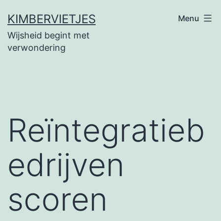
Ga
KIMBERVIETJES
Menu
naar
Wijsheid begint met
de
verwondering
inhoud
Reïntegratieb
edrijven
scoren