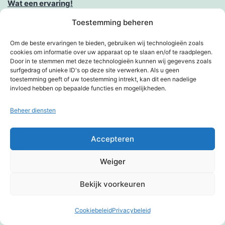
Wat een ervaring!
Toestemming beheren
Webradio
Om de beste ervaringen te bieden, gebruiken wij technologieën zoals
Websites voor iedereen toegankelijk
cookies om informatie over uw apparaat op te slaan en/of te raadplegen.
Door in te stemmen met deze technologieën kunnen wij gegevens zoals
Webstats4u niet voor mij
surfgedrag of unieke ID's op deze site verwerken. Als u geen
toestemming geeft of uw toestemming intrekt, kan dit een nadelige
invloed hebben op bepaalde functies en mogelijkheden.
Werkvinder maakt het vinden van werk makkelijker
Beheer diensten
Links
Accepteren
Berry's funpagina
Braboland
Weiger
Facebookpagina
Bekijk voorkeuren
Homepage van Kim
Linkjespagina
Cookiebeleid
Privacybeleid
Donkere modus: