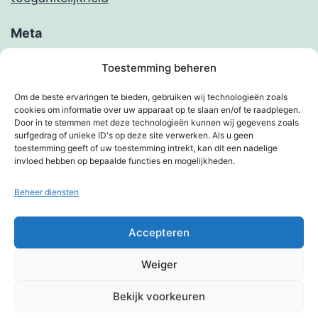
Meta
Inloggen
Toestemming beheren
Berichten feed
Om de beste ervaringen te bieden, gebruiken wij technologieën zoals
cookies om informatie over uw apparaat op te slaan en/of te raadplegen.
Reacties feed
Door in te stemmen met deze technologieën kunnen wij gegevens zoals
surfgedrag of unieke ID's op deze site verwerken. Als u geen
WordPress.org
toestemming geeft of uw toestemming intrekt, kan dit een nadelige
invloed hebben op bepaalde functies en mogelijkheden.
Beheer diensten
KIMBERVIETJES
Accepteren
Privacybeleid
Weiger
Met trots aangedreven door
WordPress
.
Bekijk voorkeuren