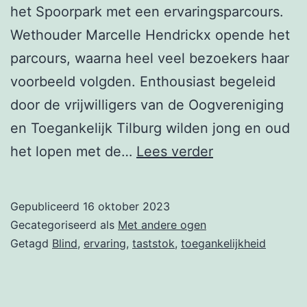
het Spoorpark met een ervaringsparcours.
Wethouder Marcelle Hendrickx opende het
parcours, waarna heel veel bezoekers haar
voorbeeld volgden. Enthousiast begeleid
door de vrijwilligers van de Oogvereniging
en Toegankelijk Tilburg wilden jong en oud
Parcours
het lopen met de…
Lees verder
in
het
Gepubliceerd
16 oktober 2023
Spoorpark
Gecategoriseerd als
Met andere ogen
Getagd
Blind
,
ervaring
,
taststok
,
toegankelijkheid