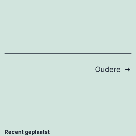
geldautom
Berichten
Oudere
paginering
Recent geplaatst