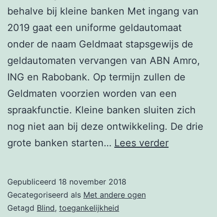
behalve bij kleine banken Met ingang van
2019 gaat een uniforme geldautomaat
onder de naam Geldmaat stapsgewijs de
geldautomaten vervangen van ABN Amro,
ING en Rabobank. Op termijn zullen de
Geldmaten voorzien worden van een
spraakfunctie. Kleine banken sluiten zich
nog niet aan bij deze ontwikkeling. De drie
Geldmaat
grote banken starten…
Lees verder
voegt
spraak
Gepubliceerd
18 november 2018
toe
Gecategoriseerd als
Met andere ogen
aan
Getagd
Blind
,
toegankelijkheid