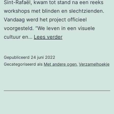
Sint-Rafaël, kwam tot stand na een reeks
workshops met blinden en slechtzienden.
Vandaag werd het project officieel
voorgesteld. “We leven in een visuele
Geluidenatlas’
cultuur en…
Lees verder
moet
mensen
Gepubliceerd
24 juni 2022
helpen
Gecategoriseerd als
Met andere ogen
,
Verzamelhoekje
geluid
beter
te
verwoorden