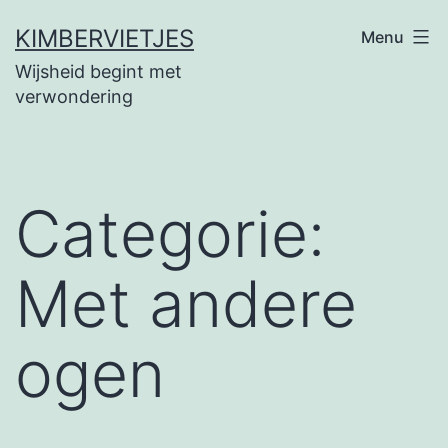
Ga
KIMBERVIETJES
Menu
naar
Wijsheid begint met
de
verwondering
inhoud
Categorie:
Met andere
ogen