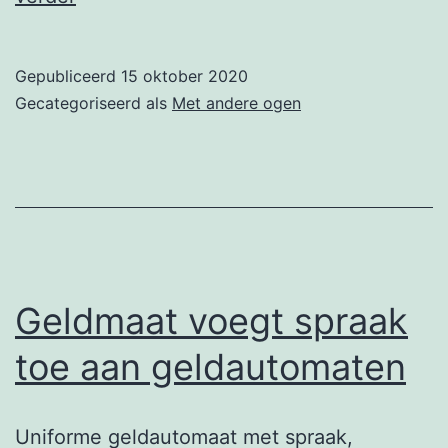
van
de
Gepubliceerd
15 oktober 2020
witte
Gecategoriseerd als
Met andere ogen
stok
bestaat
50
jaar
Geldmaat voegt spraak
toe aan geldautomaten
Uniforme geldautomaat met spraak,