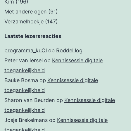
Kim
(196)
Met andere ogen
(91)
Verzamelhoekje
(147)
Laatste lezersreacties
programma_kuOl
op
Roddel log
Peter van Iersel
op
Kennissessie digitale
toegankelijkheid
Bauke Bosma
op
Kennissessie digitale
toegankelijkheid
Sharon van Beurden
op
Kennissessie digitale
toegankelijkheid
Josje Brekelmans
op
Kennissessie digitale
toegankelijkheid