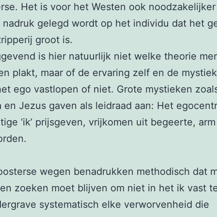
rse. Het is voor het Westen ook noodzakelijke
n nadruk gelegd wordt op het individu dat het g
ipperij groot is.
gevend is hier natuurlijk niet welke theorie men
en plakt, maar of de ervaring zelf en de mystie
 het ego vastlopen of niet. Grote mystieken zoal
en Jezus gaven als leidraad aan: Het egocentr
ige ‘ik’ prijsgeven, vrijkomen uit begeerte, arm
orden.
oosterse wegen benadrukken methodisch dat m
en zoeken moet blijven om niet in het ik vast t
ergrave systematisch elke verworvenheid die