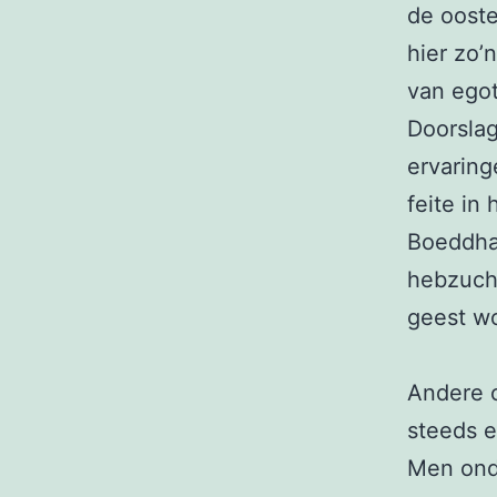
de ooste
hier zo’
van egotr
Doorslag
ervaring
feite in
Boeddha 
hebzucht
geest w
Andere 
steeds e
Men ond