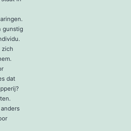
varingen.
n gunstig
ndividu.
 zich
 hem.
or
es dat
ipperij?
ten.
r anders
oor