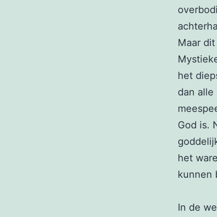
overbodi
achterha
Maar dit
Mystieke
het diep
dan alle
meespeel
God is. 
goddelij
het ware
kunnen b
In de we