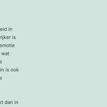
eid in
ijker is
 emotie
 wat
e
in is ook
e
kt dan in