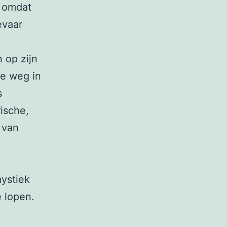
r omdat
evaar
 op zijn
ke weg in
s
ische,
 van
ystiek
e lopen.