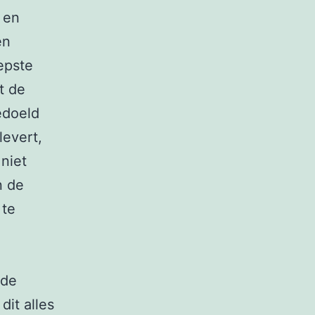
 en
en
epste
t de
edoeld
evert,
 niet
n de
 te
 de
dit alles