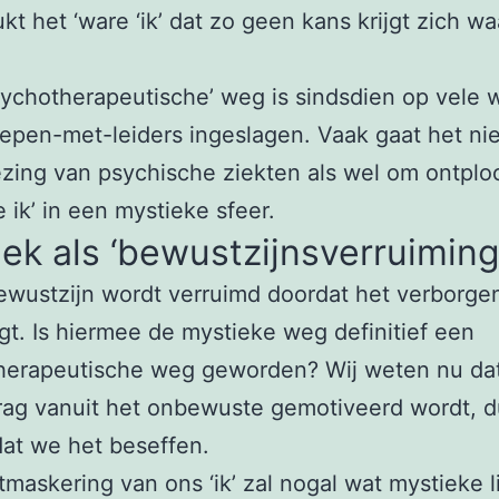
kt het ‘ware ‘ik’ dat zo geen kans krijgt zich wa
ychotherapeutische’ weg is sindsdien op vele 
epen-met-leiders ingeslagen. Vaak gaat het ni
ing van psychische ziekten als wel om ontplo
e ik’ in een mystieke sfeer.
ek als ‘bewustzijnsverruiming’
ewustzijn wordt verruimd doordat het verborgen
gt. Is hiermee de mystieke weg definitief een
herapeutische weg geworden? Wij weten nu dat
rag vanuit het onbewuste gemotiveerd wordt, d
at we het beseffen.
maskering van ons ‘ik’ zal nogal wat mystieke l