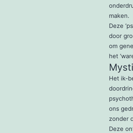
onderdru
maken.
Deze ‘ps
door gro
om genez
het ‘war
Mysti
Het ik-b
doordrin
psychot
ons ged
zonder d
Deze ont