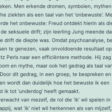
eken. Men erkende dromen, symbolen, mythen
he ziekten als een taal van het ‘onbewuste’. M
rde het onbewuste: Freud ontdekt hierin als di
r de seksuele drift; zijn leerling Jung meende da
ze drift de diepte was. Omdat psychoanalyse, b
en te genezen, vaak onvoldoende resultaat opl
itz Perls naar een efficiëntere methode. Hij zag
oom en mythe, maar ook het gedrag als taal va
Door dit gedrag, in een groep, te bespreken en
en wordt dan duidelijk hoe het bewuste ik een
 ik tot ‘underdog’ heeft gemaakt.
verwacht van mezelf, de rol die ‘ik’ wil spelen in
pij, wat ‘ik’ niet wil herkennen als van mijzelf, 