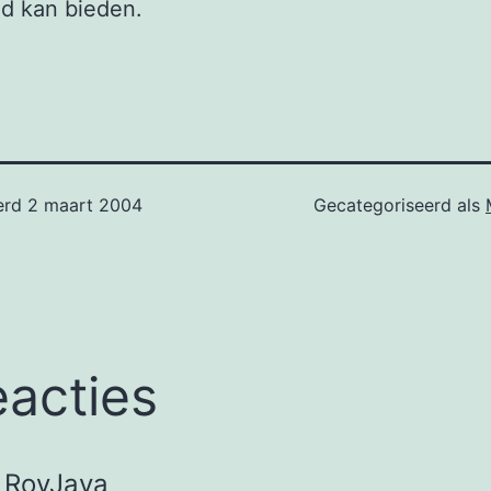
d kan bieden.
erd
2 maart 2004
Gecategoriseerd als
eacties
RoyJava