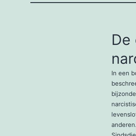
De 
nar
In een b
beschree
bijzond
narcisti
levenslo
anderen
Sindsdie