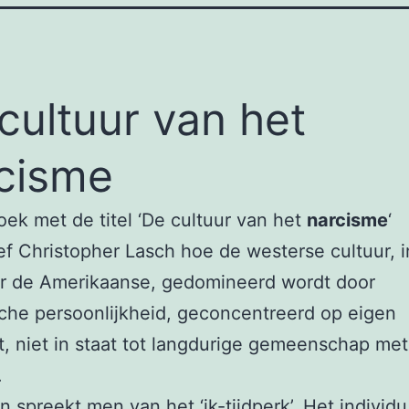
cultuur van het
cisme
oek met de titel ‘De cultuur van het
narcisme
‘
f Christopher Lasch hoe de westerse cultuur, i
er de Amerikaanse, gedomineerd wordt door
sche persoonlijkheid, geconcentreerd op eigen
t, niet in staat tot langdurige gemeenschap met
.
n spreekt men van het ‘ik-tijdperk’. Het individu