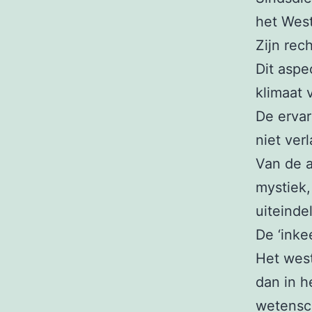
het West
Zijn rec
Dit aspe
klimaat 
De ervar
niet ver
Van de a
mystiek
uiteindel
De ‘inke
Het west
dan in h
wetensc