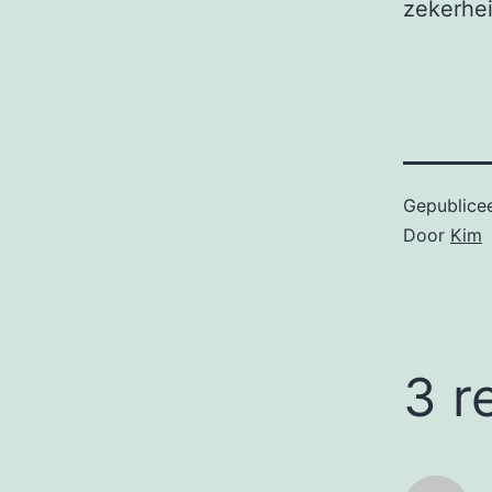
zekerhei
Gepublice
Door
Kim
3 r