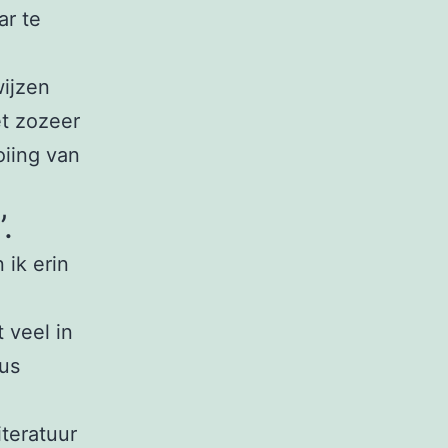
ar te
wijzen
et zozeer
oiing van
.
 ik erin
 veel in
us
iteratuur