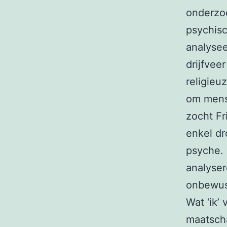
onderzo
psychisc
analysee
drijfvee
religieu
om mens
zocht Fr
enkel dr
psyche. 
analyser
onbewust
Wat ‘ik’ 
maatschap