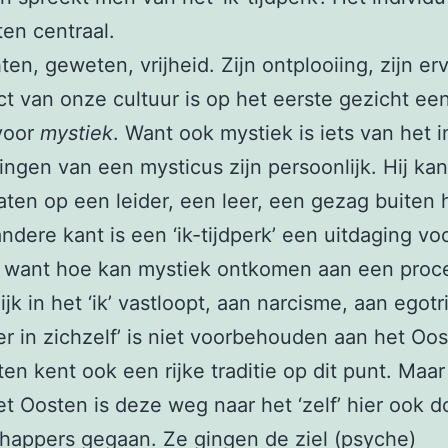
en centraal.
hten, geweten, vrijheid. Zijn ontplooiing, zijn er
ct van onze cultuur is op het eerste gezicht ee
voor
mystiek
. Want ook mystiek is iets van het i
ingen van een mysticus zijn persoonlijk. Hij kan
laten op een leider, een leer, een gezag buiten
ndere kant is een ‘ik-tijdperk’ een uitdaging vo
, want hoe kan mystiek ontkomen aan een proc
ijk in het ‘ik’ vastloopt, aan narcisme, aan egotr
er in zichzelf’ is niet voorbehouden aan het Oos
en kent ook een rijke traditie op dit punt. Maa
et Oosten is deze weg naar het ‘zelf’ hier ook d
happers gegaan. Ze gingen de ziel (psyche)