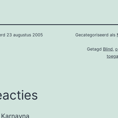
erd
23 augustus 2005
Gecategoriseerd als
Getagd
Blind
,
o
toega
eacties
Karnayna