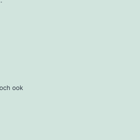
.
toch ook