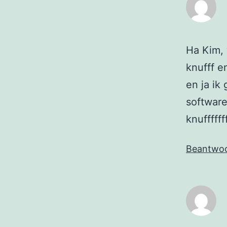
Ha Kim, 
knufff e
en ja ik
software
knufffff
Beantwo