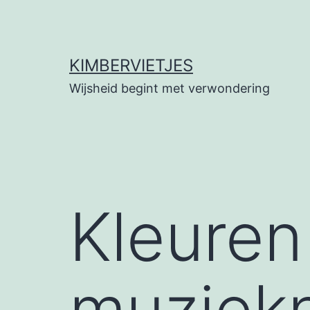
Ga
naar
de
KIMBERVIETJES
inhoud
Wijsheid begint met verwondering
Kleuren
muziek