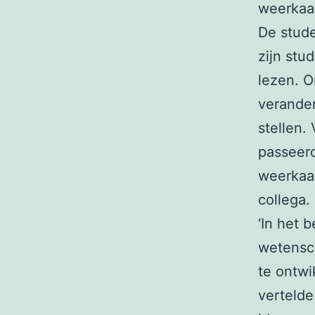
weerkaar
De stude
zijn stu
lezen. 
verander
stellen.
passeer
weerkaar
collega.
‘In het 
wetensc
te ontwi
vertelde