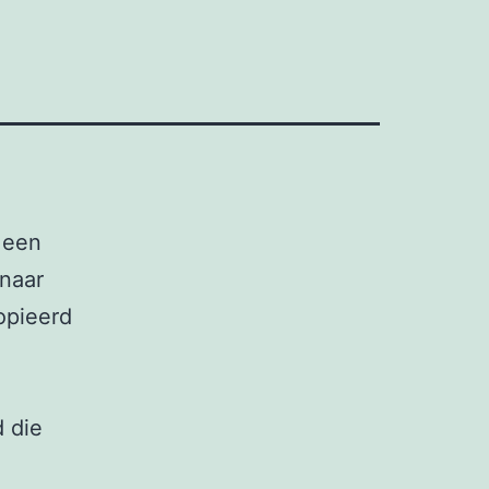
t een
naar
opieerd
 die