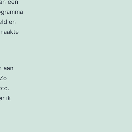
van een
rogramma
eld en
emaakte
n aan
 Zo
oto.
r ik