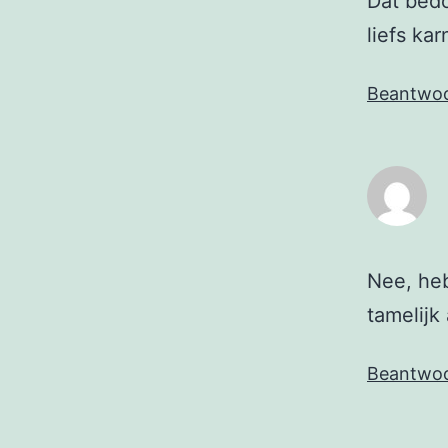
Dat bedo
liefs ka
Beantwo
Nee, heb
tamelijk
Beantwo