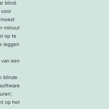
r blind.
 voor
e moest
r minuut
l op te
e leggen
g van een
n blinde
software
uren’,
nt op het