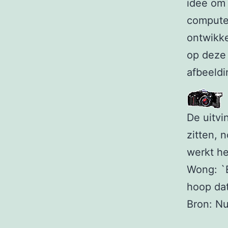
idee om 
compute
ontwikke
op deze 
afbeeldi
De uitvi
zitten, 
werkt he
Wong: `E
hoop dat
Bron: Nu