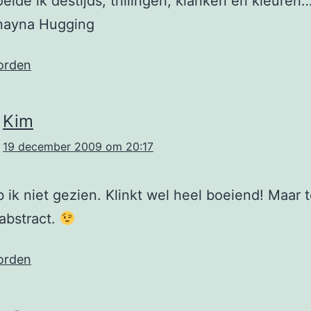
elde ik destijds, trillingen, klanken en kleuren…
rnayna Hugging
orden
Kim
19 december 2009 om 20:17
 ik niet gezien. Klinkt wel heel boeiend! Maar 
 abstract.
orden